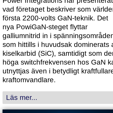
Power Integrations har presenterat
vad företaget beskriver som värld
första 2200-volts GaN-teknik. Det
nya PowiGaN-steget flyttar
galliumnitrid in i spänningsområde
som hittills i huvudsak dominerats 
kiselkarbid (SiC), samtidigt som de
höga switchfrekvensen hos GaN k
utnyttjas även i betydligt kraftfullar
kraftomvandlare.
Läs mer...