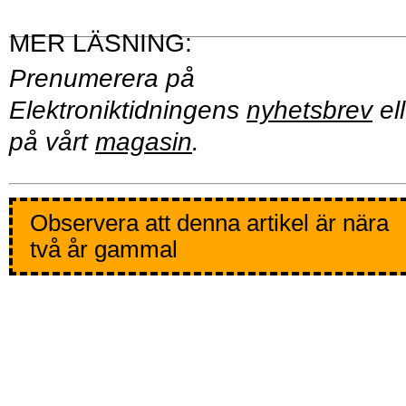
Prenumerera på
Elektroniktidningens
nyhetsbrev
ell
på vårt
magasin
.
Observera att denna artikel är nära
två år gammal