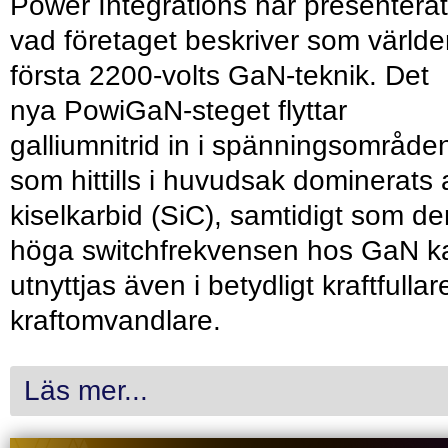
Power Integrations har presenterat
vad företaget beskriver som värld
första 2200-volts GaN-teknik. Det
nya PowiGaN-steget flyttar
galliumnitrid in i spänningsområde
som hittills i huvudsak dominerats 
kiselkarbid (SiC), samtidigt som de
höga switchfrekvensen hos GaN k
utnyttjas även i betydligt kraftfullar
kraftomvandlare.
Läs mer...