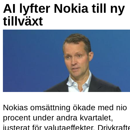
AI lyfter Nokia till ny
tillväxt
Nokias omsättning ökade med nio
procent under andra kvartalet,
justerat för valutaeffekter. Drivkraf