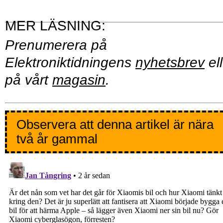
Prenumerera på
Elektroniktidningens
nyhetsbrev
ell
på vårt
magasin
.
Observera att denna artikel är nära
två år gammal