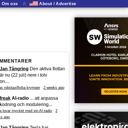
Om oss
⎍
About / Advertise
MMENTARER
Jan Tångring
Den aktiva flottan
är nu (22 juli) nere i tolv
on....
as robotaxiflotta krymper
·
2 weeks ago
freak
AI-radio
... att anpassa
kodning och modulering...
a lovar mycket med sin AI-radio
·
2
s ago
Jan Tångring
Tesla har