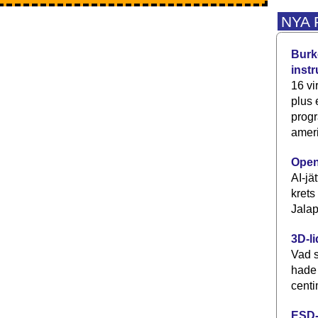
NYA
Burke
inst
16 vi
plus
progr
ameri
Open
AI-jä
krets
Jalap
3D-li
Vad s
hade
centi
ESD-