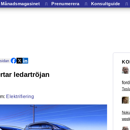
Månadsmagasinet
⎍
Prenumerera
⎍
Konsultguide
⎍
 sidan
KO
rtar ledartröjan
ford
Tesl
Elektrifiering
Noki
week