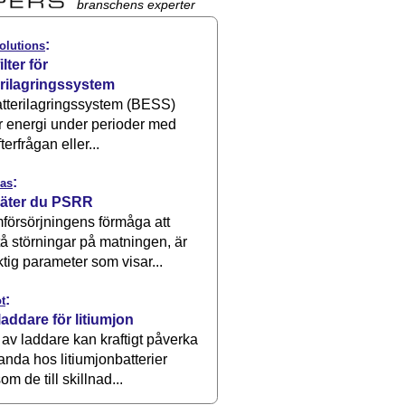
branschens experter
:
olutions
ilter för
erilagringssystem
atterilagringssystem (BESS)
r energi under perioder med
terfrågan eller...
:
as
äter du PSRR
försörjningens förmåga att
å störningar på matningen, är
ktig parameter som visar...
:
t
laddare för litiumjon
 av laddare kan kraftigt påverka
anda hos litiumjonbatterier
om de till skillnad...