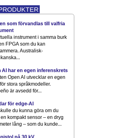
 PRODUKTER
n som förvandlas till valfria
rument
rtuella instrument i samma burk
 en FPGA som du kan
ammera. Australisk-
kanska...
 AI har en egen inferenskrets
tten Open AI utvecklar en egen
 för stora språkmodeller.
eño är avsedd för...
dar för edge-AI
kulle du kunna göra om du
 en kompakt sensor – en dryg
meter lång – som du kunde...
pistol på 30 kV