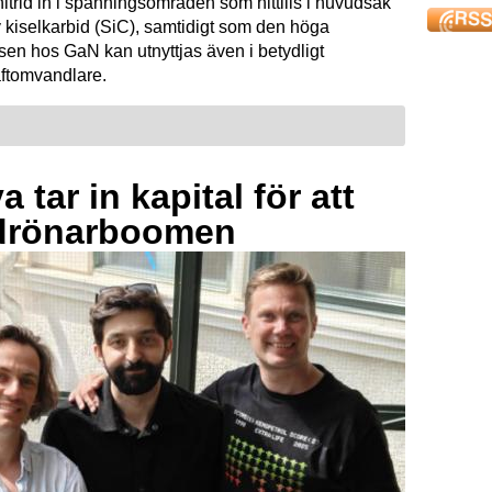
mnitrid in i spänningsområden som hittills i huvudsak
 kiselkarbid (SiC), samtidigt som den höga
sen hos GaN kan utnyttjas även i betydligt
raftomvandlare.
 tar in kapital för att
drönarboomen