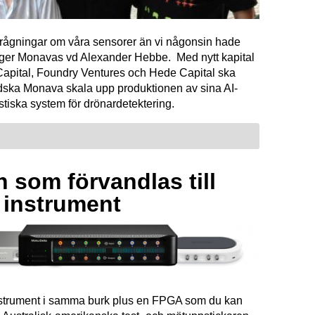
förfrågningar om våra sensorer än vi någonsin hade
äger Monavas vd Alexander Hebbe. Med nytt kapital
Capital, Foundry Ventures och Hede Capital ska
dska Monava skala upp produktionen av sina AI-
tiska system för drönardetektering.
 som förvandlas till
a instrument
instrument i samma burk plus en FPGA som du kan