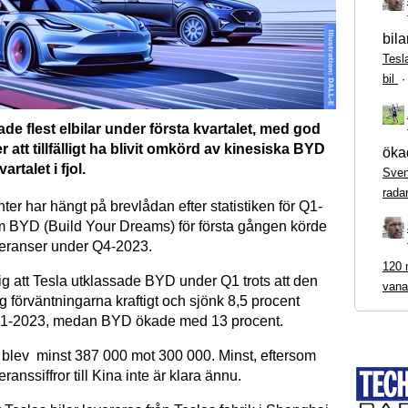
bila
Tesl
bil
ade flest elbilar under första kvartalet, med god
r att tillfälligt ha blivit omkörd av kinesiska BYD
ökad
artalet i fjol.
Sven
rada
er har hängt på brevlådan efter statistiken för Q1-
m BYD (Build Your Dreams) för första gången körde
veranser under Q4-2023.
120 m
ig att Tesla utklassade BYD under Q1 trots att den
vana
g förväntningarna kraftigt och sjönk 8,5 procent
Q1-2023, medan BYD ökade med 13 procent.
t blev minst 387 000 mot 300 000. Minst, eftersom
ranssiffror till Kina inte är klara ännu.