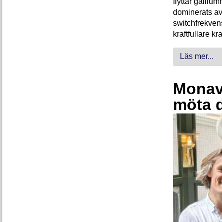
flyttar galliu
dominerats av
switchfrekven
kraftfullare k
Läs mer...
Monava
möta 