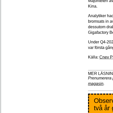
Majoriteten av
Kina.
Analytiker had
bromsats in a
dessutom drab
Gigafactory Be
Under Q4-2023
var första gå
Källa:
Cnev P
Prenumerera 
magasin
.
Observ
två år