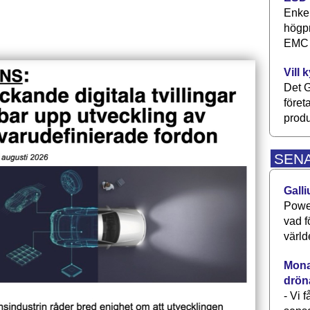
Enkel
högpr
EMC P
Vill 
Det G
föret
produ
SEN
Galli
Power
vad f
värld
Monav
drön
- Vi 