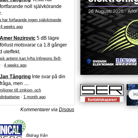
fortfarande noll självkörande
r.
a har forfarande ingen självkörande
·
4 weeks ago
Amer Nezirovic
5 dB lägre
förlust motsvarar ca 1.8 gånger
 uteffekt.
sk antenn kan lyfta Infineons 8x8-
r
·
4 weeks ago
Jan Tångring
Inte svar på din
fråga, men …
iljoner till zinkjon- och
dinbatterier
·
1 month ago
Kommentarer via
Disqus
Bidrag från