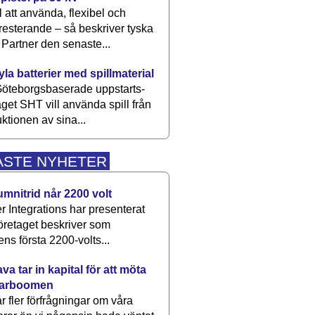
 att använda, flexibel och
esterande – så beskriver tyska
artner den senaste...
kyla batterier med spillmaterial
öteborgsbaserade upp­starts­
aget SHT vill använda spill från
ktionen av sina...
ASTE NYHETER
umnitrid når 2200 volt
 Integrations har presenterat
öretaget beskriver som
ens första 2200-volts...
a tar in kapital för att möta
arboomen
får fler förfrågningar om våra