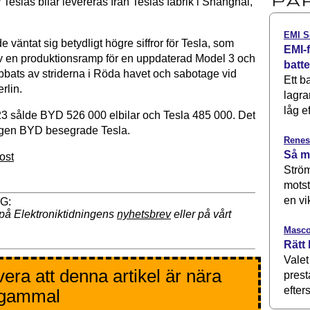
 Teslas bilar levereras från Teslas fabrik i Shanghai,
EMI S
e väntat sig betydligt högre siffror för Tesla, som
EMI-f
v en produktionsramp för en uppdaterad Model 3 och
batt
bats av striderna i Röda havet och sabotage vid
Ett b
rlin.
lagra
låg ef
 sålde BYD 526 000 elbilar och Tesla 485 000. Det
ngen BYD besegrade Tesla.
Renes
Så m
ost
Ström
motst
en vi
på Elektroniktidningens
nyhetsbrev
eller på vårt
Masco
Rätt 
Valet
era att denna artikel är nära
prest
efters
 gammal