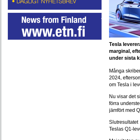
Tesla leverer
marginal, efte
under sista kv
Många skribent
2024, efterso
om Tesla i le
Nu visar det s
förra underste
jämfört med 
Slutresultate
Teslas Q1-leve