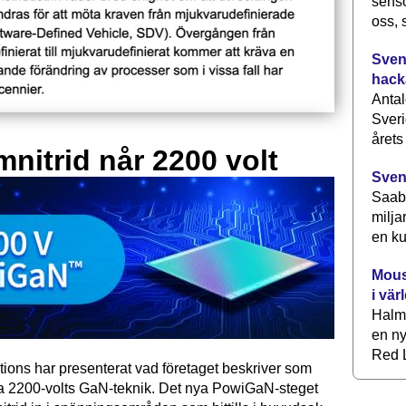
senso
oss, 
Svens
hack
Antal
Sveri
årets
mnitrid når 2200 volt
Sven
Saab 
milja
en ku
Mous
i vär
Halm
en ny
Red L
tions har presenterat vad företaget beskriver som
ta 2200-volts GaN-teknik. Det nya PowiGaN-steget