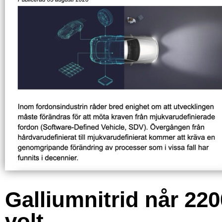
Galliumnitrid når 220
volt