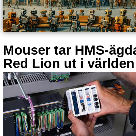
Mouser tar HMS-ägd
Red Lion ut i världen