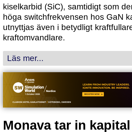
kiselkarbid (SiC), samtidigt som de
höga switchfrekvensen hos GaN k
utnyttjas även i betydligt kraftfullar
kraftomvandlare.
Läs mer...
Monava tar in kapital