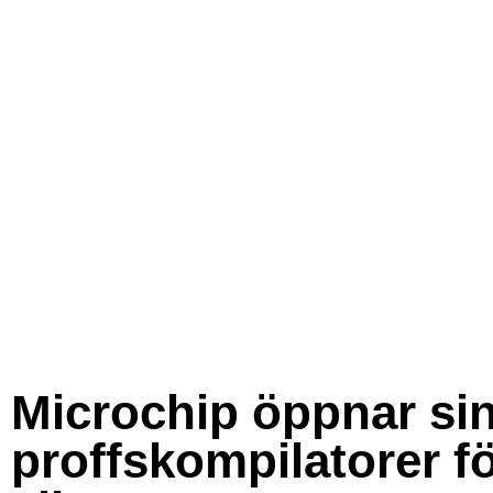
Microchip öppnar si
proffskompilatorer f