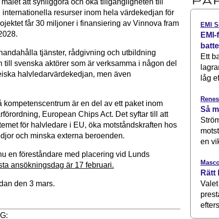
let att synliggöra och öka tillgängligheten till
 internationella resurser inom hela värdekedjan för
ojektet får 30 miljoner i finansiering av Vinnova fram
EMI S
 2028.
EMI-f
batt
handahålla tjänster, rådgivning och utbildning
Ett b
 till svenska aktörer som är verksamma i någon del
lagra
eiska halvledarvärdekedjan, men även
låg ef
.
Renes
 kompetenscentrum är en del av ett paket inom
Så m
förordning, European Chips Act. Det syftar till att
Ström
temet för halvledare i EU, öka motståndskraften hos
motst
edjor och minska externa beroenden.
en vi
u en föreståndare med placering vid Lunds
Masco
sta ansökningsdag är 17 februari.
Rätt 
Valet
redan den 3 mars.
prest
efters