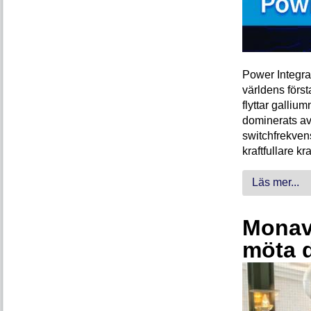
Power Integra
världens förs
flyttar galliu
dominerats av
switchfrekven
kraftfullare k
Läs mer...
Monava
möta 