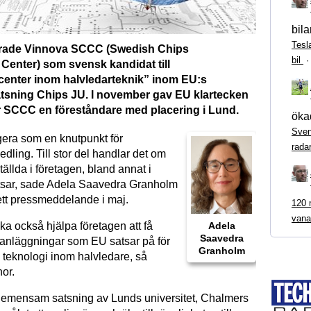
bila
Tesl
erade Vinnova SCCC (Swedish Chips
bil
enter) som svensk kandidat till
enter inom halvledarteknik” inom EU:s
tsning Chips JU. I november gav EU klartecken
 SCCC en föreståndare med placering i Lund.
ökad
Sven
gera som en knutpunkt för
rada
ling. Till stor del handlar det om
ställda i företagen, bland annat i
tsar, sade Adela Saavedra Granholm
ett pressmeddelande i maj.
120 m
vana
ka också hjälpa företagen att få
Adela
Saavedra
de anläggningar som EU satsar på för
Granholm
y teknologi inom halvledare, så
nor.
emensam satsning av Lunds universitet, Chalmers