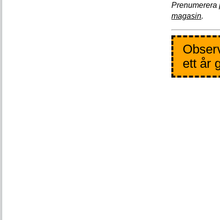
Prenumerera 
magasin
.
Observ
ett år