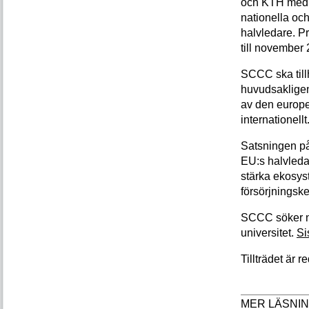
och KTH med må
nationella och
halvledare. Pr
till november
SCCC ska till
huvudsakligen
av den europ
internationellt
Satsningen på
EU:s halvledar
stärka ekosys
försörjningsk
SCCC söker n
universitet.
Si
Tillträdet är 