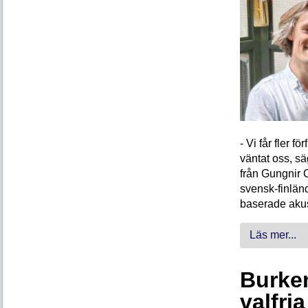
- Vi får fler 
väntat oss, s
från Gungnir 
svensk-finlän
baserade akus
Läs mer...
Burken
valfri