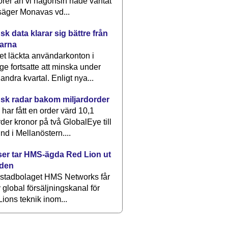
rer än vi någonsin hade väntat
säger Monavas vd...
k data klarar sig bättre från
arna
et läckta användarkonton i
ge fortsatte att minska under
 andra kvartal. Enligt nya...
sk radar bakom miljardorder
har fått en order värd 10,1
rder kronor på två GlobalEye till
nd i Mellanöstern....
er tar HMS-ägda Red Lion ut
lden
stadbolaget HMS Networks får
 global försäljningskanal för
ions teknik inom...