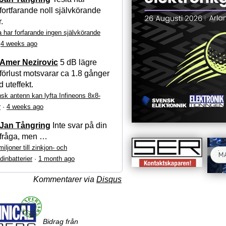
fortfarande noll självkörande
r.
a har forfarande ingen självkörande
·
4 weeks ago
Amer Nezirovic
5 dB lägre
förlust motsvarar ca 1.8 gånger
 uteffekt.
sk antenn kan lyfta Infineons 8x8-
r
·
4 weeks ago
Jan Tångring
Inte svar på din
fråga, men …
iljoner till zinkjon- och
dinbatterier
·
1 month ago
Kommentarer via
Disqus
Bidrag från