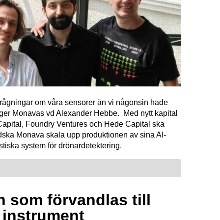
förfrågningar om våra sensorer än vi någonsin hade
äger Monavas vd Alexander Hebbe. Med nytt kapital
Capital, Foundry Ventures och Hede Capital ska
dska Monava skala upp produktionen av sina AI-
tiska system för drönardetektering.
 som förvandlas till
a instrument