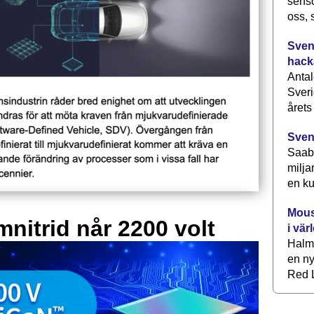
senso
oss, 
Svens
hack
Antal
Sveri
årets
Sven
Saab 
milja
en ku
Mous
mnitrid når 2200 volt
i vär
Halm
en ny
Red L