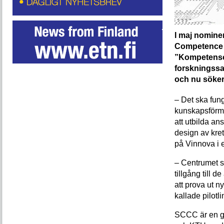
I maj nomin
Competence C
”Kompetensc
forskningssa
och nu söker
– Det ska fun
kunskapsförmed
att utbilda an
design av kre
på Vinnova i 
– Centrumet s
tillgång till 
att prova ut n
kallade pilotli
SCCC är en g