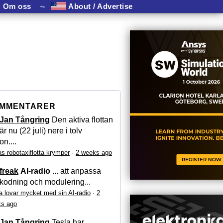
Om oss
⏦
About / Advertise
MMENTARER
Jan Tångring
Den aktiva flottan
är nu (22 juli) nere i tolv
on....
as robotaxiflotta krymper
·
2 weeks ago
freak
AI-radio
... att anpassa
kodning och modulering...
a lovar mycket med sin AI-radio
·
2
s ago
Jan Tångring
Tesla har