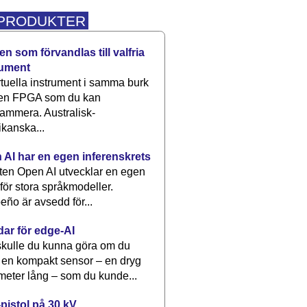
 PRODUKTER
n som förvandlas till valfria
rument
rtuella instrument i samma burk
 en FPGA som du kan
ammera. Australisk-
kanska...
 AI har en egen inferenskrets
tten Open AI utvecklar en egen
 för stora språkmodeller.
eño är avsedd för...
dar för edge-AI
kulle du kunna göra om du
 en kompakt sensor – en dryg
meter lång – som du kunde...
pistol på 30 kV