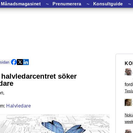
Månadsmagasinet
⏦
Prenumerera
⏦
Konsultguide
⏦
 sidan
KO
halvledarcentret söker
dare
ford
Tesl
on
,
Halvledare
Noki
week