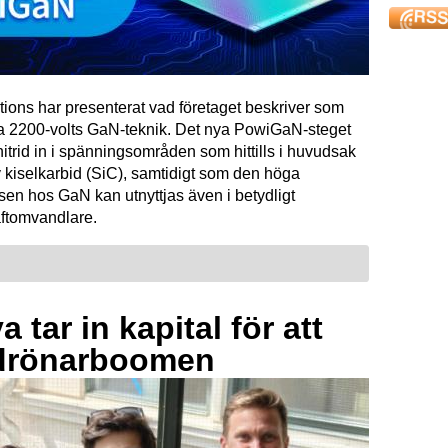
tions har presenterat vad företaget beskriver som
ta 2200-volts GaN-teknik. Det nya PowiGaN-steget
mnitrid in i spänningsområden som hittills i huvudsak
 kiselkarbid (SiC), samtidigt som den höga
sen hos GaN kan utnyttjas även i betydligt
raftomvandlare.
 tar in kapital för att
drönarboomen