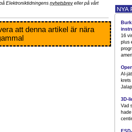
på Elektroniktidningens
nyhetsbrev
eller på vårt
NYA
Burke
era att denna artikel är nära
inst
16 vi
 gammal
plus
progr
ameri
Open
AI-jä
krets
Jalap
3D-li
Vad s
hade
centi
ESD-