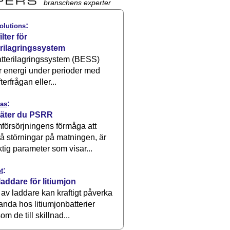
branschens experter
:
olutions
ilter för
erilagringssystem
atterilagringssystem (BESS)
r energi under perioder med
terfrågan eller...
:
as
äter du PSRR
försörjningens förmåga att
å störningar på matningen, är
ktig parameter som visar...
:
t
laddare för litiumjon
 av laddare kan kraftigt påverka
anda hos litiumjonbatterier
om de till skillnad...