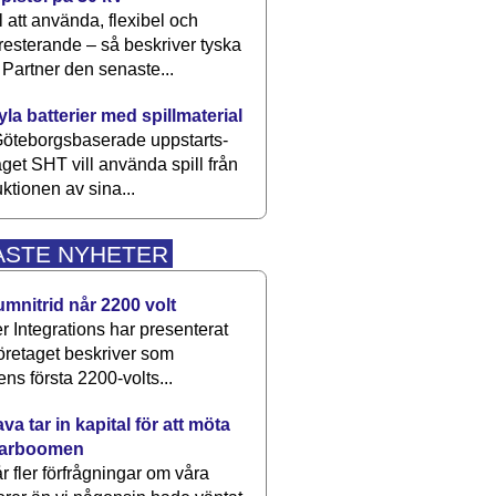
 att använda, flexibel och
esterande – så beskriver tyska
artner den senaste...
kyla batterier med spillmaterial
öteborgsbaserade upp­starts­
aget SHT vill använda spill från
ktionen av sina...
ASTE NYHETER
umnitrid når 2200 volt
 Integrations har presenterat
öretaget beskriver som
ens första 2200-volts...
a tar in kapital för att möta
arboomen
får fler förfrågningar om våra