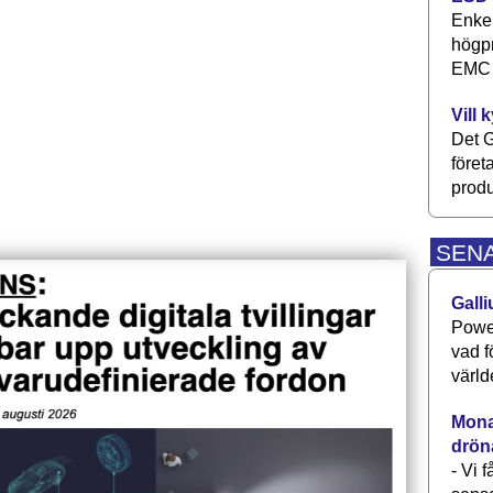
Enkel
högpr
EMC P
Vill 
Det G
föret
produ
SEN
Galli
Power
vad f
värld
Monav
drön
- Vi 