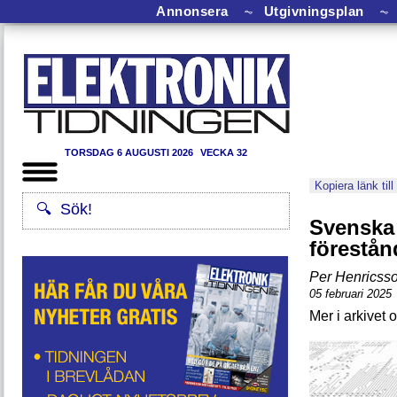
Annonsera
⏦
Utgivningsplan
⏦
TORSDAG 6 AUGUSTI 2026
VECKA 32
Kopiera länk till
Svenska 
förestån
Per Henricss
05 februari 2025