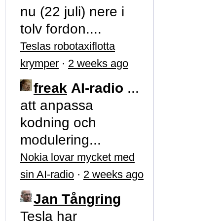
nu (22 juli) nere i
tolv fordon....
Teslas robotaxiflotta
krymper
·
2 weeks ago
freak
AI-radio
...
att anpassa
kodning och
modulering...
Nokia lovar mycket med
sin AI-radio
·
2 weeks ago
Jan Tångring
Tesla har