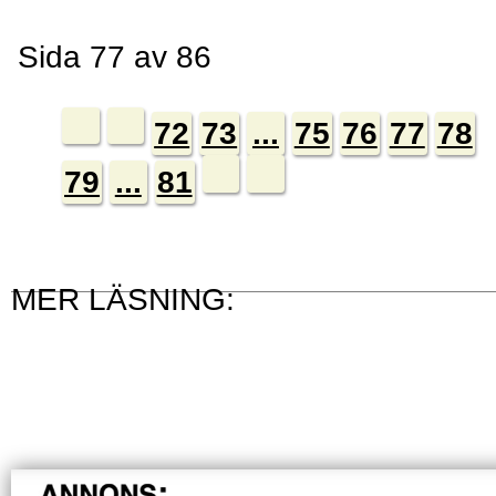
Sida 77 av 86
72
73
...
75
76
77
78
79
...
81