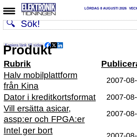
LÖRDAG 8 AUGUSTI 2026
VEC
Produkt
Kopiera länk till sidan
Rubrik
Publicer
Halv mobilplattform
2007-08
från Kina
Dator i kreditkortsformat
2007-08
Vill ersätta asicar,
2007-08
assp:er och FPGA:er
Intel ger bort
2007-08