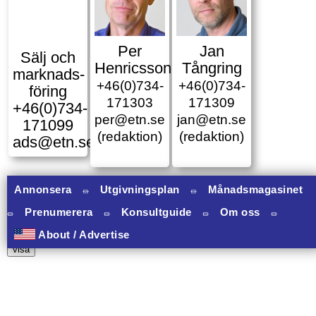
Per
Jan
Sälj och
Henricsson
Tångring
marknads­
+46(0)734-
+46(0)734-
föring
171303
171309
+46(0)734-
per@etn.se
jan@etn.se
171099
(redaktion)
(redaktion)
ads@etn.se
Annonsera
⏛
Utgivningsplan
⏛
Månadsmagasinet
⏛
Prenumerera
⏛
Konsultguide
⏛
Om oss
⏛
10 banners varav 10 har onclick.
About / Advertise