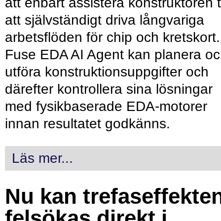
att enbart assistera konstruktören ti
att självständigt driva långvariga
arbetsflöden för chip och kretskort.
Fuse EDA AI Agent kan planera o
utföra konstruktionsuppgifter och
därefter kontrollera sina lösningar
med fysikbaserade EDA-motorer
innan resultatet godkänns.
Läs mer...
Nu kan trefaseffekte
felsökas direkt i