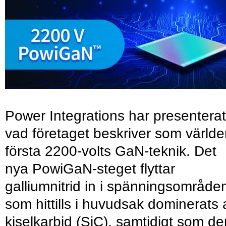
Power Integrations har presenterat
vad företaget beskriver som värld
första 2200-volts GaN-teknik. Det
nya PowiGaN-steget flyttar
galliumnitrid in i spänningsområde
som hittills i huvudsak dominerats 
kiselkarbid (SiC), samtidigt som de