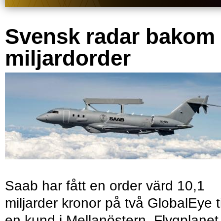
Svensk radar bakom
miljardorder
Saab har fått en order värd 10,1
miljarder kronor på två GlobalEye ti
en kund i Mellanöstern. Flygplanet