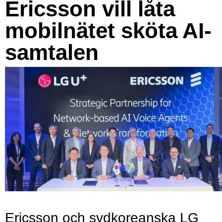
Ericsson vill låta
mobilnätet sköta AI-
samtalen
Ericsson och sydkoreanska LG