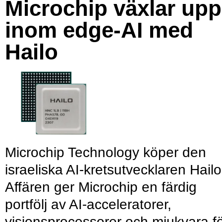
Microchip växlar upp
inom edge-AI med
Hailo
Microchip Technology köper den
israeliska AI-kretsutvecklaren Hailo
Affären ger Microchip en färdig
portfölj av AI-acceleratorer,
visionsprocessorer och mjukvara f