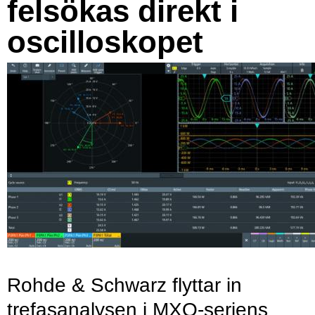
felsökas direkt i
oscilloskopet
Rohde & Schwarz flyttar in
trefasanalysen i MXO-seriens