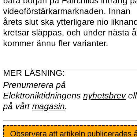
bara början på Fairchilds intrång p
videoförstärkarmarknaden. Innan
årets slut ska ytterligare nio liknan
kretsar släppas, och under nästa å
kommer ännu fler varianter.
Prenumerera på
Elektroniktidningens
nyhetsbrev
ell
på vårt
magasin
.
Observera att artikeln publicerades 