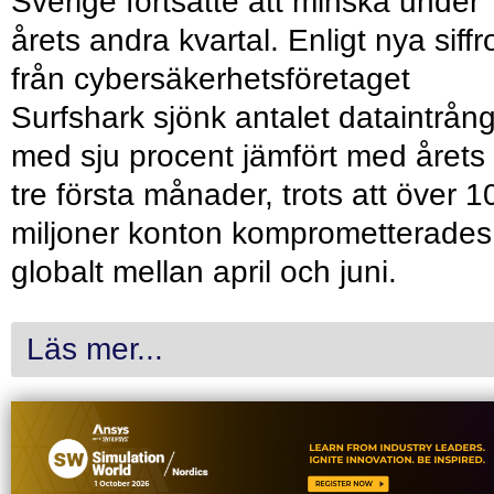
Sverige fortsatte att minska under
årets andra kvartal. Enligt nya siffr
från cybersäkerhetsföretaget
Surfshark sjönk antalet dataintrån
med sju procent jämfört med årets
tre första månader, trots att över 1
miljoner konton komprometterades
globalt mellan april och juni.
Läs mer...