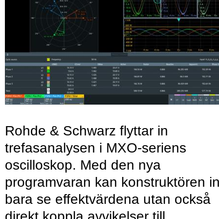
Rohde & Schwarz flyttar in
trefasanalysen i MXO-seriens
oscilloskop. Med den nya
programvaran kan konstruktören in
bara se effektvärdena utan också
direkt koppla avvikelser till