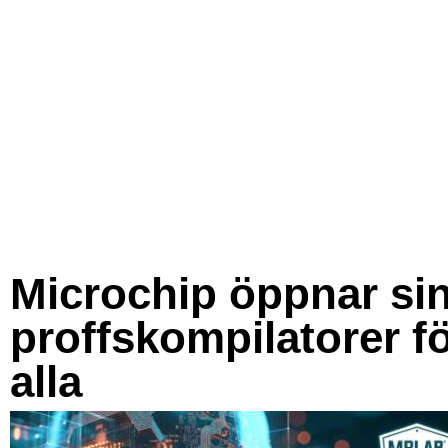
Microchip öppnar si
proffskompilatorer f
alla