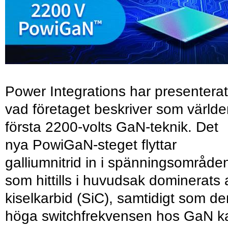
Power Integrations har presenterat
vad företaget beskriver som värld
första 2200-volts GaN-teknik. Det
nya PowiGaN-steget flyttar
galliumnitrid in i spänningsområde
som hittills i huvudsak dominerats 
kiselkarbid (SiC), samtidigt som de
höga switchfrekvensen hos GaN k