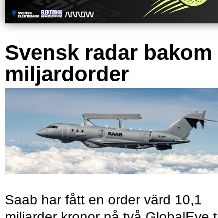
Svensk radar bakom
miljardorder
Saab har fått en order värd 10,1
miljarder kronor på två GlobalEye ti