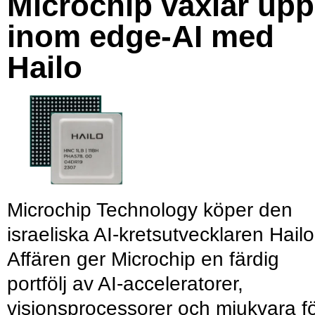
Microchip växlar upp
inom edge-AI med
Hailo
Microchip Technology köper den
israeliska AI-kretsutvecklaren Hailo
Affären ger Microchip en färdig
portfölj av AI-acceleratorer,
visionsprocessorer och mjukvara f