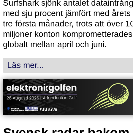
Surfshark sjönk antalet dataintrån
med sju procent jämfört med årets
tre första månader, trots att över 1
miljoner konton komprometterades
globalt mellan april och juni.
Läs mer...
Svensk radar bakom