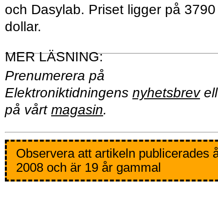
och Dasylab. Priset ligger på 3790
dollar.
Prenumerera på
Elektroniktidningens
nyhetsbrev
ell
på vårt
magasin
.
Observera att artikeln publicerades 
2008 och är 19 år gammal