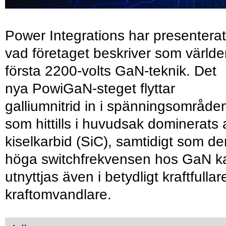
Power Integrations har presenterat
vad företaget beskriver som värld
första 2200-volts GaN-teknik. Det
nya PowiGaN-steget flyttar
galliumnitrid in i spänningsområde
som hittills i huvudsak dominerats 
kiselkarbid (SiC), samtidigt som de
höga switchfrekvensen hos GaN k
utnyttjas även i betydligt kraftfullar
kraftomvandlare.