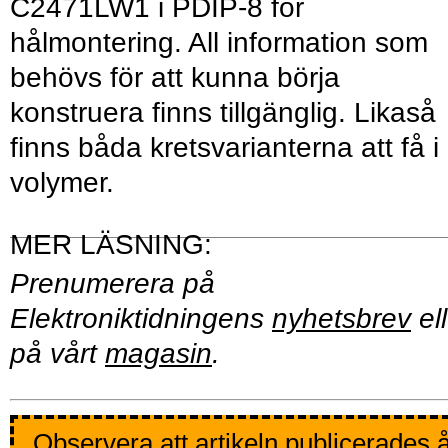
C2471LW1 i PDIP-8 för
hålmontering. All information som
behövs för att kunna börja
konstruera finns tillgänglig. Likaså
finns båda kretsvarianterna att få i
volymer.
Prenumerera på
Elektroniktidningens
nyhetsbrev
ell
på vårt
magasin
.
Observera att artikeln publicerades 