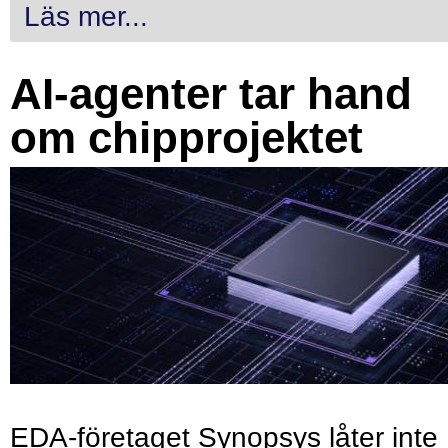
Läs mer...
AI-agenter tar hand
om chipprojektet
EDA-företaget Synopsys låter inte