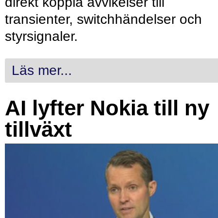
direkt koppla avvikelser till
transienter, switchhändelser och
styrsignaler.
Läs mer...
AI lyfter Nokia till ny
tillväxt