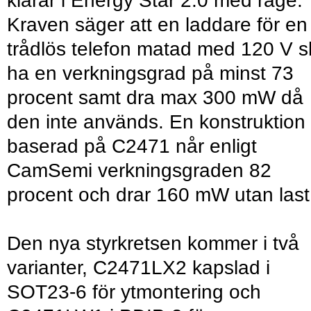
klarar i Energy Star 2.0 med råge.
Kraven säger att en laddare för en
trådlös telefon matad med 120 V s
ha en verkningsgrad på minst 73
procent samt dra max 300 mW då
den inte används. En konstruktion
baserad på C2471 når enligt
CamSemi verkningsgraden 82
procent och drar 160 mW utan last
Den nya styrkretsen kommer i två
varianter, C2471LX2 kapslad i
SOT23-6 för ytmontering och