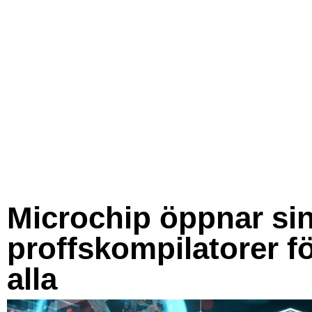
Microchip öppnar si
proffskompilatorer f
alla