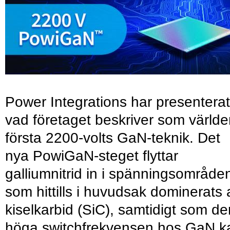
Power Integrations har presenterat
vad företaget beskriver som värld
första 2200-volts GaN-teknik. Det
nya PowiGaN-steget flyttar
galliumnitrid in i spänningsområde
som hittills i huvudsak dominerats 
kiselkarbid (SiC), samtidigt som de
höga switchfrekvensen hos GaN k