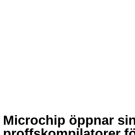
Microchip öppnar si
proffskompilatorer f