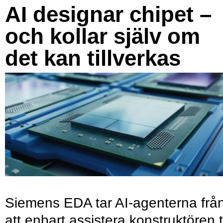
AI designar chipet –
och kollar själv om
det kan tillverkas
Siemens EDA tar AI-agenterna frå
att enbart assistera konstruktören ti