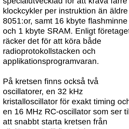
specialutvecklad för att kräva färre
klockcykler per instruktion än äldre
8051:or, samt 16 kbyte flashminne
och 1 kbyte SRAM. Enligt företage
räcker det för att köra både
radioprotokollstacken och
applikationsprogramvaran.
På kretsen finns också två
oscillatorer, en 32 kHz
kristalloscillator för exakt timing oc
en 16 MHz RC-oscillator som ser til
att snabbt starta kretsen från