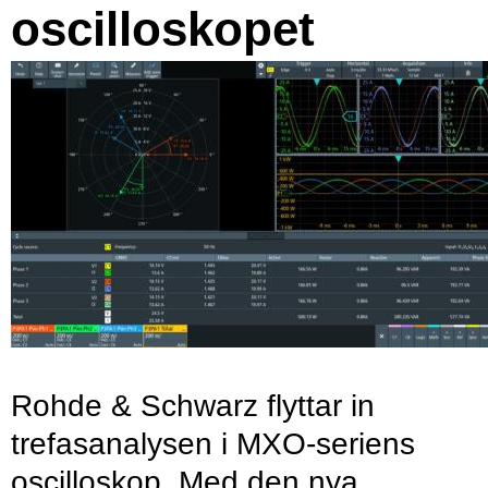
oscilloskopet
Rohde & Schwarz flyttar in
trefasanalysen i MXO-seriens
oscilloskop. Med den nya