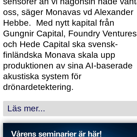
sensorer än vi någonsin hade vänt
oss, säger Monavas vd Alexander
Hebbe. Med nytt kapital från
Gungnir Capital, Foundry Ventures
och Hede Capital ska svensk-
finländska Monava skala upp
produktionen av sina AI-baserade
akustiska system för
drönardetektering.
Läs mer...