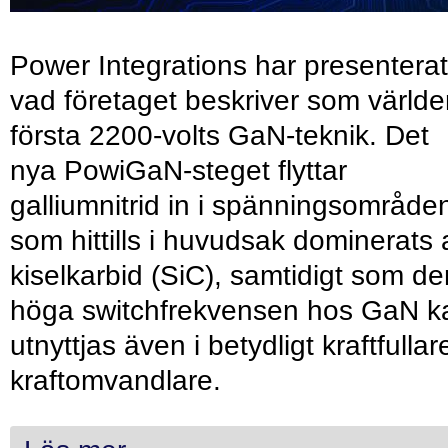
Power Integrations har presenterat
vad företaget beskriver som värld
första 2200-volts GaN-teknik. Det
nya PowiGaN-steget flyttar
galliumnitrid in i spänningsområde
som hittills i huvudsak dominerats 
kiselkarbid (SiC), samtidigt som de
höga switchfrekvensen hos GaN k
utnyttjas även i betydligt kraftfullar
kraftomvandlare.