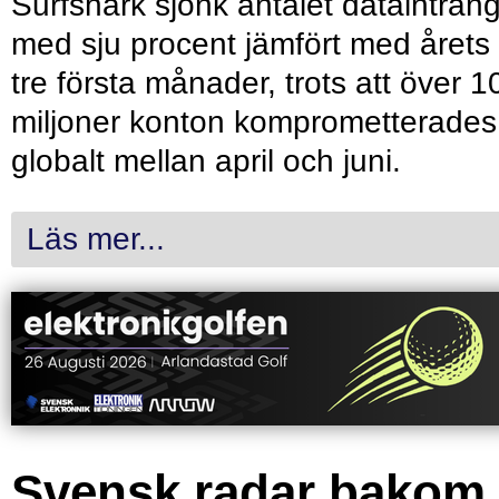
Surfshark sjönk antalet dataintrån
med sju procent jämfört med årets
tre första månader, trots att över 1
miljoner konton komprometterades
globalt mellan april och juni.
Läs mer...
Svensk radar bakom