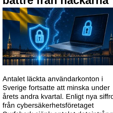
bättre från hackarna
Antalet läckta användarkonton i
Sverige fortsatte att minska under
årets andra kvartal. Enligt nya siffr
från cybersäkerhetsföretaget