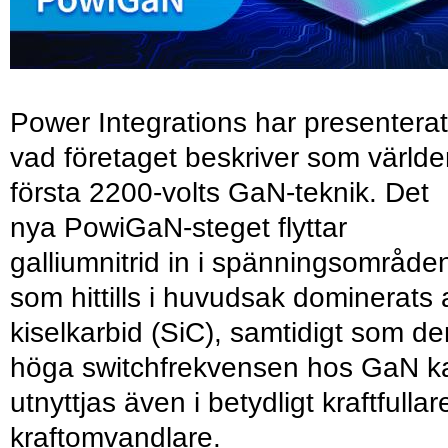
Power Integrations har presenterat
vad företaget beskriver som värld
första 2200-volts GaN-teknik. Det
nya PowiGaN-steget flyttar
galliumnitrid in i spänningsområde
som hittills i huvudsak dominerats 
kiselkarbid (SiC), samtidigt som de
höga switchfrekvensen hos GaN k
utnyttjas även i betydligt kraftfullar
kraftomvandlare.