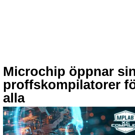
Microchip öppnar si
proffskompilatorer f
alla