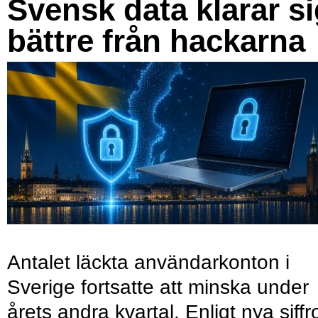
Svensk data klarar s
bättre från hackarna
Antalet läckta användarkonton i
Sverige fortsatte att minska under
årets andra kvartal. Enligt nya siffr