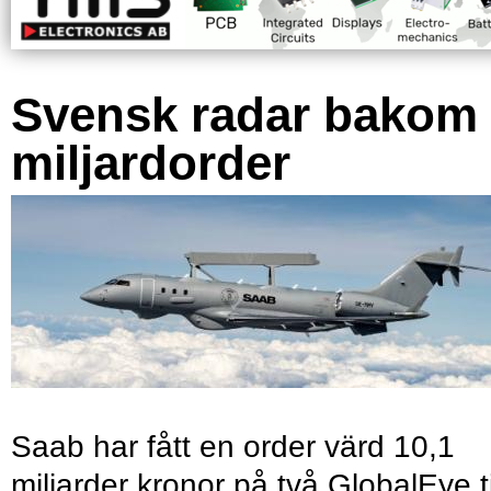
Svensk radar bakom
miljardorder
Saab har fått en order värd 10,1
miljarder kronor på två GlobalEye ti