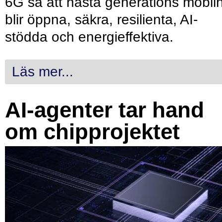
6G så att nästa generations mobil
blir öppna, säkra, resilienta, AI-
stödda och energieffektiva.
Läs mer...
AI-agenter tar hand
om chipprojektet