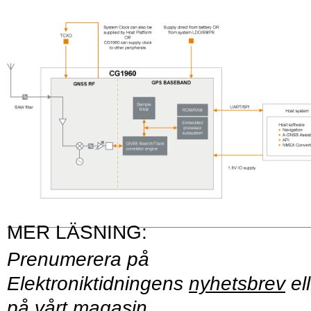
Prenumerera på
Elektroniktidningens
nyhetsbrev
ell
på vårt
magasin
.