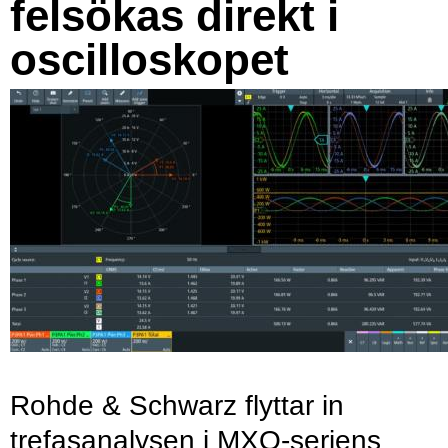
felsökas direkt i
oscilloskopet
Rohde & Schwarz flyttar in
trefasanalysen i MXO-seriens