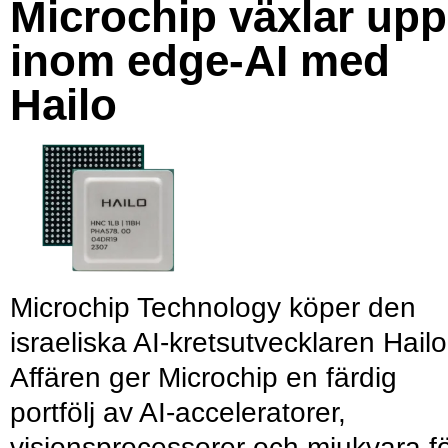
Microchip växlar upp
inom edge-AI med
Hailo
Microchip Technology köper den
israeliska AI-kretsutvecklaren Hailo
Affären ger Microchip en färdig
portfölj av AI-acceleratorer,
visionsprocessorer och mjukvara f