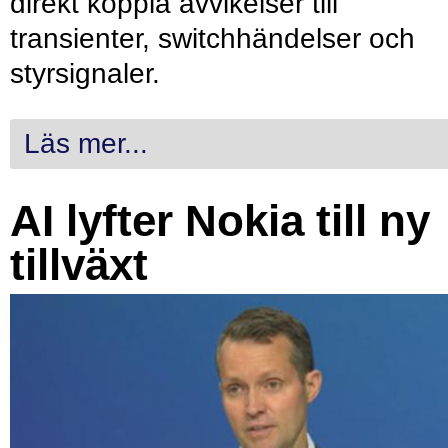
direkt koppla avvikelser till
transienter, switchhändelser och
styrsignaler.
Läs mer...
AI lyfter Nokia till ny
tillväxt