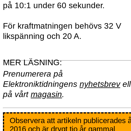
på 10:1 under 60 sekunder.
För kraftmatningen behövs 32 V
likspänning och 20 A.
Prenumerera på
Elektroniktidningens
nyhetsbrev
ell
på vårt
magasin
.
Observera att artikeln publicerades 
2016 och är drygt tio år gammal