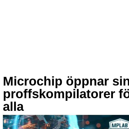
Microchip öppnar si
proffskompilatorer f
alla