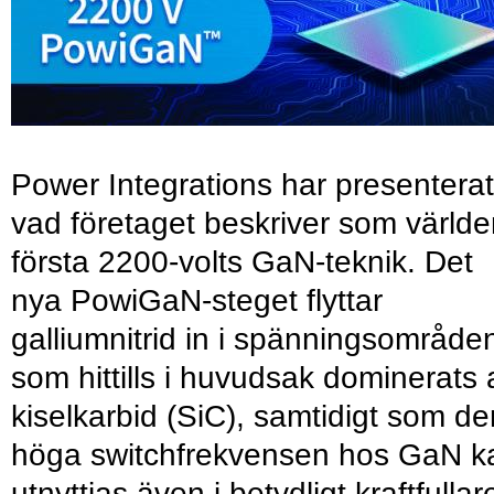
Power Integrations har presenterat
vad företaget beskriver som värld
första 2200-volts GaN-teknik. Det
nya PowiGaN-steget flyttar
galliumnitrid in i spänningsområde
som hittills i huvudsak dominerats 
kiselkarbid (SiC), samtidigt som de
höga switchfrekvensen hos GaN k
utnyttjas även i betydligt kraftfullar