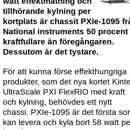
watt effektmatning och
tillhörande kylning per
kortplats är chassit PXIe-1095 fr
National instruments 50 procent
kraftfullare än föregångaren.
Dessutom är det tystare.
För att kunna förse effekthungriga
produkter, som det nya kortet Kint
UltraScale PXI FlexRIO med kraft
och kylning, behövdes ett nytt
chassi. PXIe-1095 är det första s
kan levera och kyla bort 58 watt pe