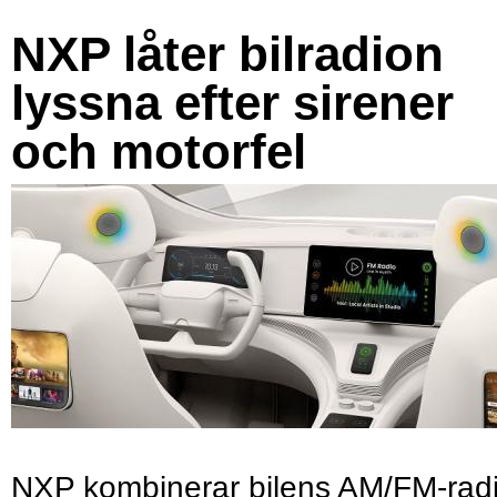
NXP låter bilradion
lyssna efter sirener
och motorfel
NXP kombinerar bilens AM/FM-rad