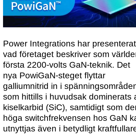
Power Integrations har presenterat
vad företaget beskriver som värld
första 2200-volts GaN-teknik. Det
nya PowiGaN-steget flyttar
galliumnitrid in i spänningsområde
som hittills i huvudsak dominerats 
kiselkarbid (SiC), samtidigt som de
höga switchfrekvensen hos GaN k
utnyttjas även i betydligt kraftfullar