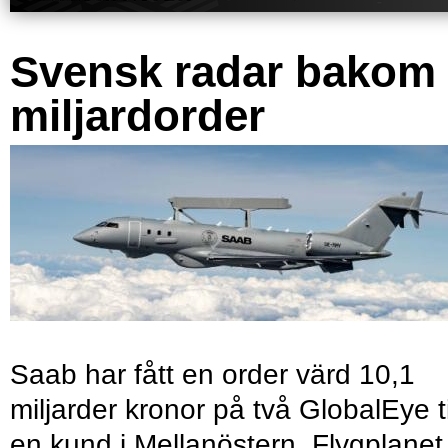
Svensk radar bakom
miljardorder
Saab har fått en order värd 10,1
miljarder kronor på två GlobalEye ti
en kund i Mellanöstern. Flygplanet