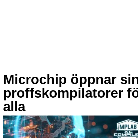
Microchip öppnar si
proffskompilatorer f
alla