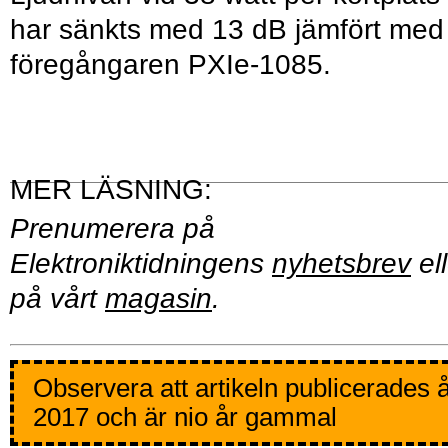
har sänkts med 13 dB jämfört med
föregångaren PXIe-1085.
Prenumerera på
Elektroniktidningens
nyhetsbrev
ell
på vårt
magasin
.
Observera att artikeln publicerades 
2017 och är nio år gammal