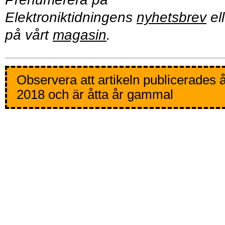
Elektroniktidningens
nyhetsbrev
ell
på vårt
magasin
.
Observera att artikeln publicerades 
2018 och är åtta år gammal