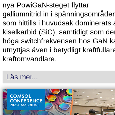
nya PowiGaN-steget flyttar
galliumnitrid in i spänningsområde
som hittills i huvudsak dominerats 
kiselkarbid (SiC), samtidigt som de
höga switchfrekvensen hos GaN k
utnyttjas även i betydligt kraftfullar
kraftomvandlare.
Läs mer...