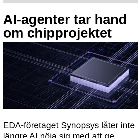
AI-agenter tar hand
om chipprojektet
EDA-företaget Synopsys låter inte
längre AI nöja sig med att ge