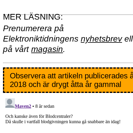
Prenumerera på
Elektroniktidningens
nyhetsbrev
ell
på vårt
magasin
.
Observera att artikeln publicerades 
2018 och är drygt åtta år gammal