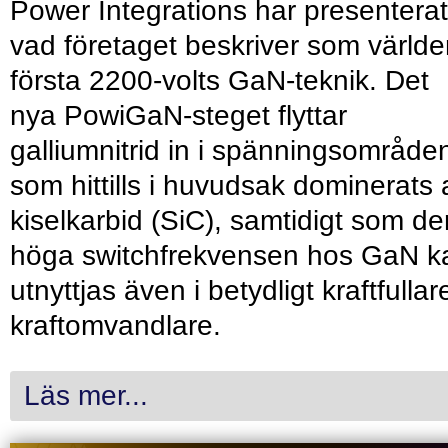
Power Integrations har presenterat
vad företaget beskriver som värld
första 2200-volts GaN-teknik. Det
nya PowiGaN-steget flyttar
galliumnitrid in i spänningsområde
som hittills i huvudsak dominerats 
kiselkarbid (SiC), samtidigt som de
höga switchfrekvensen hos GaN k
utnyttjas även i betydligt kraftfullar
kraftomvandlare.
Läs mer...