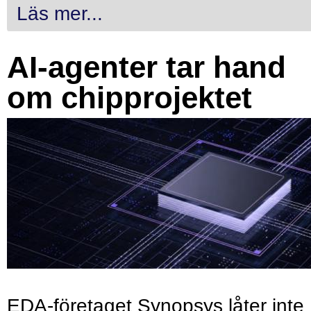
Läs mer...
AI-agenter tar hand
om chipprojektet
EDA-företaget Synopsys låter inte