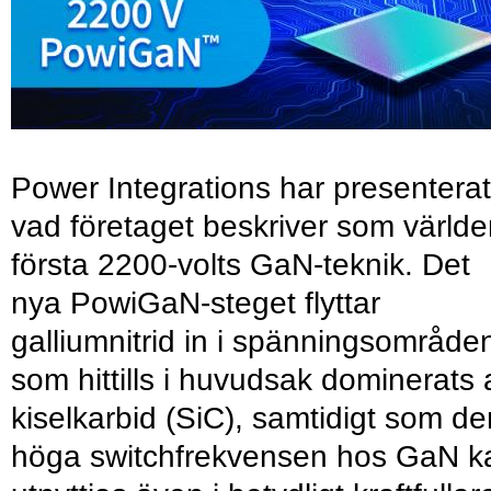
Power Integrations har presenterat
vad företaget beskriver som värld
första 2200-volts GaN-teknik. Det
nya PowiGaN-steget flyttar
galliumnitrid in i spänningsområde
som hittills i huvudsak dominerats 
kiselkarbid (SiC), samtidigt som de
höga switchfrekvensen hos GaN k