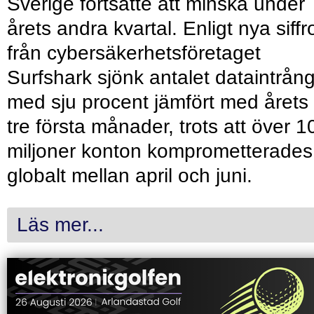
Sverige fortsatte att minska under
årets andra kvartal. Enligt nya siffr
från cybersäkerhetsföretaget
Surfshark sjönk antalet dataintrån
med sju procent jämfört med årets
tre första månader, trots att över 1
miljoner konton komprometterades
globalt mellan april och juni.
Läs mer...