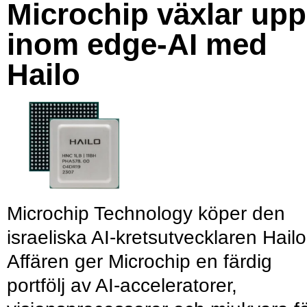
Microchip växlar upp
inom edge-AI med
Hailo
Microchip Technology köper den
israeliska AI-kretsutvecklaren Hailo
Affären ger Microchip en färdig
portfölj av AI-acceleratorer,