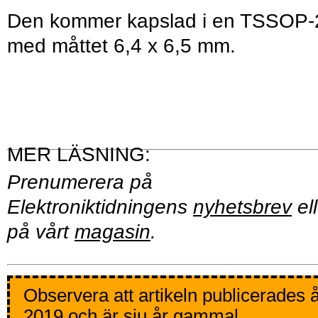
Den kommer kapslad i en TSSOP-
med måttet 6,4 x 6,5 mm.
Prenumerera på
Elektroniktidningens
nyhetsbrev
ell
på vårt
magasin
.
Observera att artikeln publicerades 
2019 och är sju år gammal