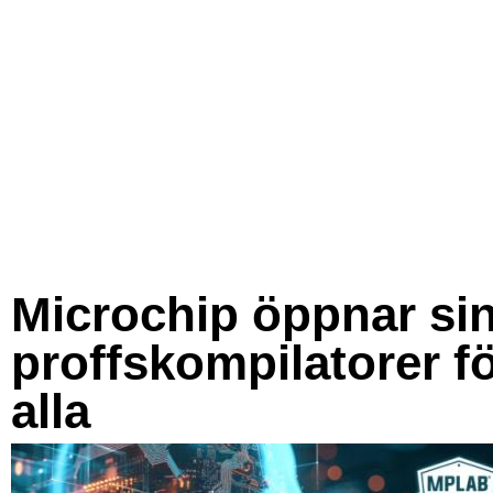
Microchip öppnar si
proffskompilatorer f
alla