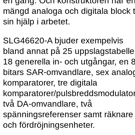
en gång. Och konstruktören har e
mängd analoga och digitala block ti
sin hjälp i arbetet.
SLG46620-A bjuder exempelvis
bland annat på 25 uppslagstabelle
18 generella in- och utgångar, en 8
bitars SAR-omvandlare, sex analo
komparatorer, tre digitala
komparatorer/pulsbreddsmodulator
två DA-omvandlare, två
spänningsreferenser samt räknare
och fördröjningsenheter.