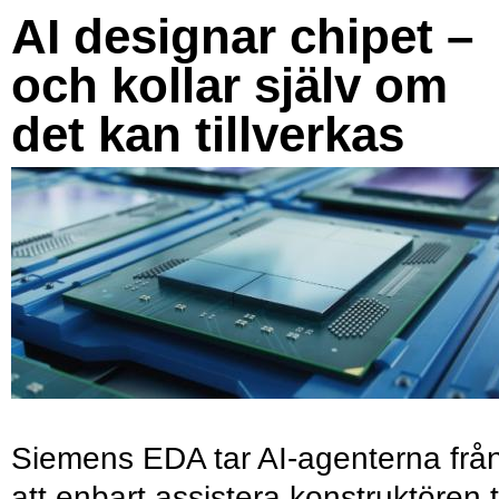
AI designar chipet –
och kollar själv om
det kan tillverkas
Siemens EDA tar AI-agenterna frå
att enbart assistera konstruktören ti