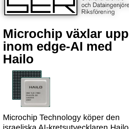
Microchip växlar upp
inom edge-AI med
Hailo
Microchip Technology köper den
israeliska AI-kretsutvecklaren Hailo