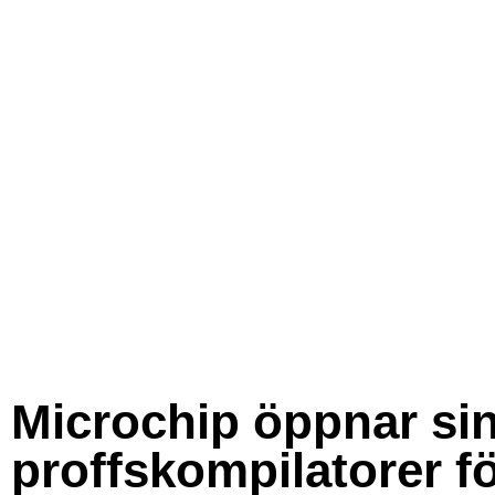
Microchip öppnar si
proffskompilatorer f