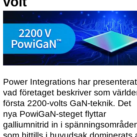
volt
Power Integrations har presenterat
vad företaget beskriver som värld
första 2200-volts GaN-teknik. Det
nya PowiGaN-steget flyttar
galliumnitrid in i spänningsområde
som hittills i huvudsak dominerats 