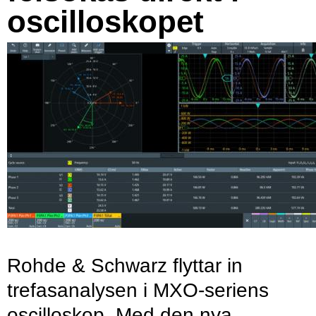
oscilloskopet
Rohde & Schwarz flyttar in
trefasanalysen i MXO-seriens
oscilloskop. Med den nya