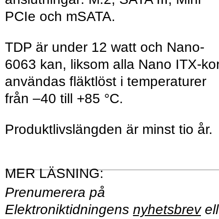
PCIe och mSATA.
TDP är under 12 watt och Nano-
6063 kan, liksom alla Nano ITX-kor
användas fläktlöst i temperaturer
från –40 till +85 °C.
Produktlivslängden är minst tio år.
Prenumerera på
Elektroniktidningens
nyhetsbrev
ell