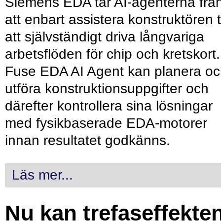
Siemens EDA tar AI-agenterna frå
att enbart assistera konstruktören ti
att självständigt driva långvariga
arbetsflöden för chip och kretskort.
Fuse EDA AI Agent kan planera o
utföra konstruktionsuppgifter och
därefter kontrollera sina lösningar
med fysikbaserade EDA-motorer
innan resultatet godkänns.
Läs mer...
Nu kan trefaseffekte