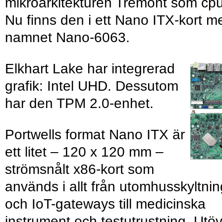
mikroarkitekturen Tremont som cpu
Nu finns den i ett Nano ITX-kort m
namnet Nano-6063.
Elkhart Lake har integrerad
grafik: Intel UHD. Dessutom
har den TPM 2.0-enhet.
Portwells format Nano ITX är
ett litet – 120 x 120 mm –
strömsnålt x86-kort som
används i allt från utomhusskyltnin
och IoT-gateways till medicinska
instrument och testutrustning. Utö