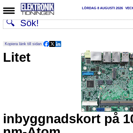
LÖRDAG 8 AUGUSTI 2026
VEC
Kopiera länk till sidan
Litet
inbyggnadskort på 1
nm-Atom