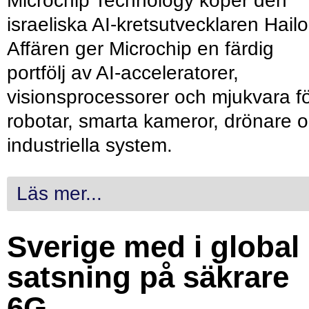
Microchip Technology köper den
israeliska AI-kretsutvecklaren Hailo
Affären ger Microchip en färdig
portfölj av AI-acceleratorer,
visionsprocessorer och mjukvara f
robotar, smarta kameror, drönare 
industriella system.
Läs mer...
Sverige med i global
satsning på säkrare
6G