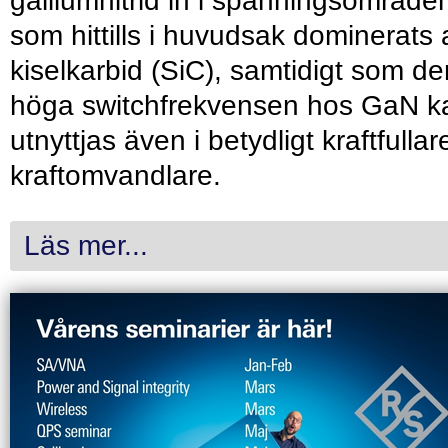
galliumnitrid in i spänningsområde
som hittills i huvudsak dominerats 
kiselkarbid (SiC), samtidigt som de
höga switchfrekvensen hos GaN k
utnyttjas även i betydligt kraftfullar
kraftomvandlare.
Läs mer...