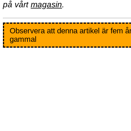
på vårt
magasin
.
Observera att denna artikel är fem å
gammal