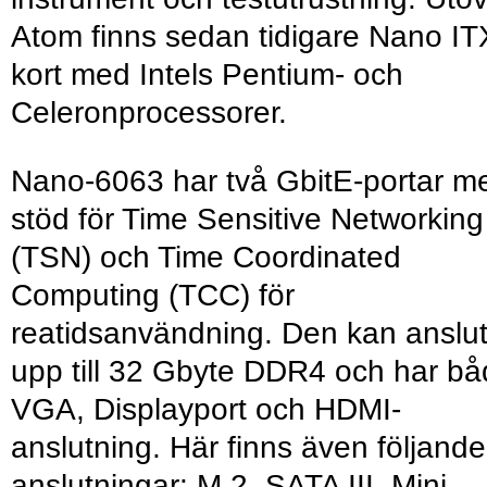
Atom finns sedan tidigare Nano IT
kort med Intels Pentium- och
Celeronprocessorer.
Nano-6063 har två GbitE-portar m
stöd för Time Sensitive Networking
(TSN) och Time Coordinated
Computing (TCC) för
reatidsanvändning. Den kan anslu
upp till 32 Gbyte DDR4 och har b
VGA, Displayport och HDMI-
anslutning. Här finns även följande
anslutningar: M.2, SATA III, Mini