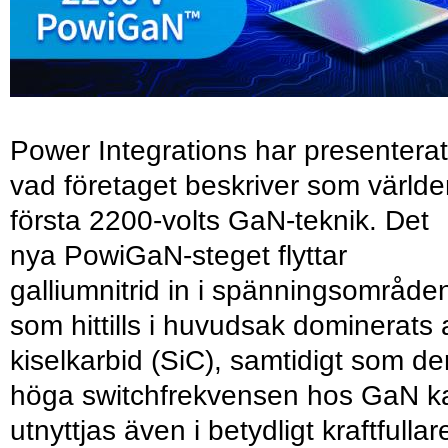
Power Integrations har presenterat
vad företaget beskriver som värld
första 2200-volts GaN-teknik. Det
nya PowiGaN-steget flyttar
galliumnitrid in i spänningsområde
som hittills i huvudsak dominerats 
kiselkarbid (SiC), samtidigt som de
höga switchfrekvensen hos GaN k
utnyttjas även i betydligt kraftfullar