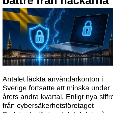
bättre från hackarna
Antalet läckta användarkonton i
Sverige fortsatte att minska under
årets andra kvartal. Enligt nya siffr
från cybersäkerhetsföretaget