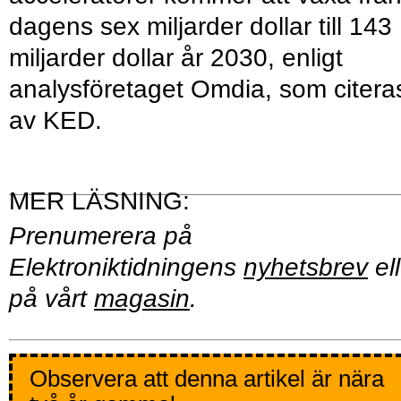
dagens sex miljarder dollar till 143
miljarder dollar år 2030, enligt
analysföretaget Omdia, som citera
av KED.
Prenumerera på
Elektroniktidningens
nyhetsbrev
ell
på vårt
magasin
.
Observera att denna artikel är nära