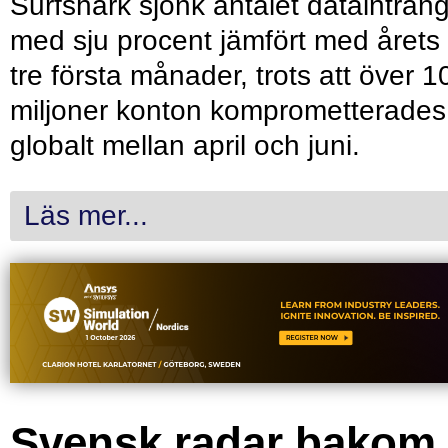
Surfshark sjönk antalet dataintrån
med sju procent jämfört med årets
tre första månader, trots att över 1
miljoner konton komprometterades
globalt mellan april och juni.
Läs mer...
Svensk radar bakom