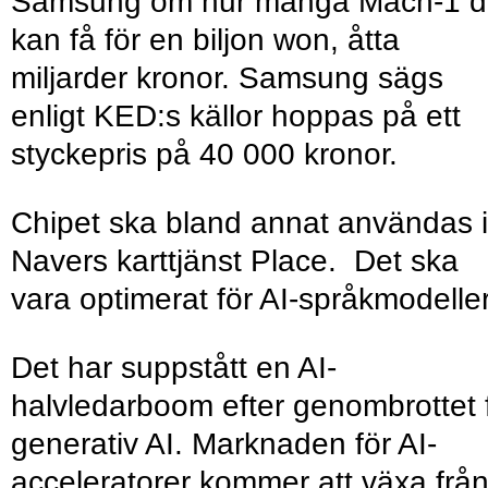
Samsung om hur många Mach-1 d
kan få för en biljon won, åtta
miljarder kronor. Samsung sägs
enligt KED:s källor hoppas på ett
styckepris på 40 000 kronor.
Chipet ska bland annat användas i
Navers karttjänst Place. Det ska
vara optimerat för AI-språkmodelle
Det har suppstått en AI-
halvledarboom efter genombrottet 
generativ AI. Marknaden för AI-
acceleratorer kommer att växa frå