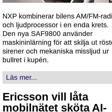
NXP kombinerar bilens AM/FM-rad
och ljudprocessor i en enda krets.
Den nya SAF9800 använder
maskininlärning för att skilja ut röst
sirener och mekaniska missljud ur
bullret i kupén.
Läs mer...
Ericsson vill låta
mobilnätet sköta AI-