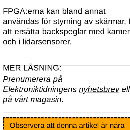
FPGA:erna kan bland annat
användas för styrning av skärmar, 
att ersätta backspeglar med kamer
och i lidarsensorer.
Prenumerera på
Elektroniktidningens
nyhetsbrev
ell
på vårt
magasin
.
Observera att denna artikel är nära