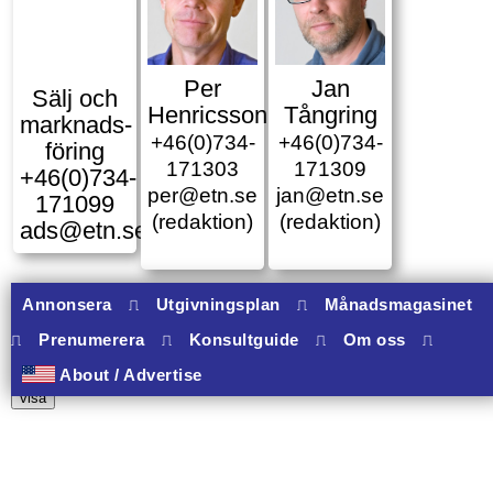
Per
Jan
Sälj och
Henricsson
Tångring
marknads­
+46(0)734-
+46(0)734-
föring
171303
171309
+46(0)734-
per@etn.se
jan@etn.se
171099
(redaktion)
(redaktion)
ads@etn.se
Annonsera
⎍
Utgivningsplan
⎍
Månadsmagasinet
⎍
Prenumerera
⎍
Konsultguide
⎍
Om oss
⎍
10 banners varav 10 har onclick.
About / Advertise