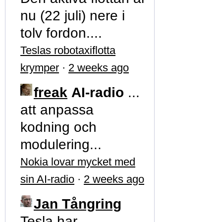
nu (22 juli) nere i
tolv fordon....
Teslas robotaxiflotta
krymper
·
2 weeks ago
freak
AI-radio
...
att anpassa
kodning och
modulering...
Nokia lovar mycket med
sin AI-radio
·
2 weeks ago
Jan Tångring
Tesla har