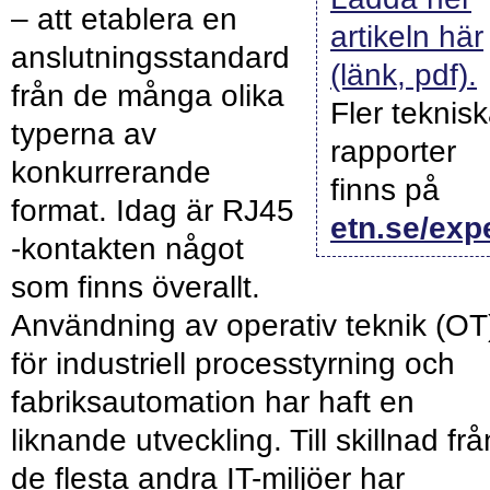
– att etablera en
artikeln här
anslutningsstandard
(länk, pdf).
från de många olika
Fler teknis
typerna av
rapporter
konkurrerande
finns på
format. Idag är RJ45
etn.se/exp
-kontakten något
som finns överallt.
Användning av operativ teknik (OT
för industriell processtyrning och
fabriksautomation har haft en
liknande utveckling. Till skillnad frå
de flesta andra IT-miljöer har