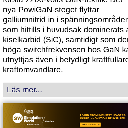
nya PowiGaN-steget flyttar
galliumnitrid in i spänningsområde
som hittills i huvudsak dominerats 
kiselkarbid (SiC), samtidigt som de
höga switchfrekvensen hos GaN k
utnyttjas även i betydligt kraftfullar
kraftomvandlare.
Läs mer...