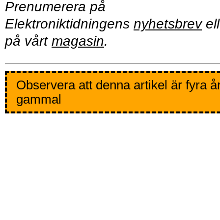
Prenumerera på
Elektroniktidningens
nyhetsbrev
ell
på vårt
magasin
.
Observera att denna artikel är fyra å
gammal