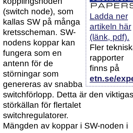
kopplingsnoden
(switch node), som
Ladda ner
kallas SW på många
artikeln här
kretsscheman. SW-
(länk, pdf).
nodens koppar kan
Fler teknis
fungera som en
rapporter
antenn för de
finns på
störningar som
etn.se/exp
genereras av snabba
switchförlopp. Detta är den viktiga
störkällan för flertalet
switchregulatorer.
Mängden av koppar i SW-noden i