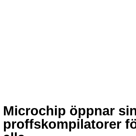
Microchip öppnar si
proffskompilatorer f