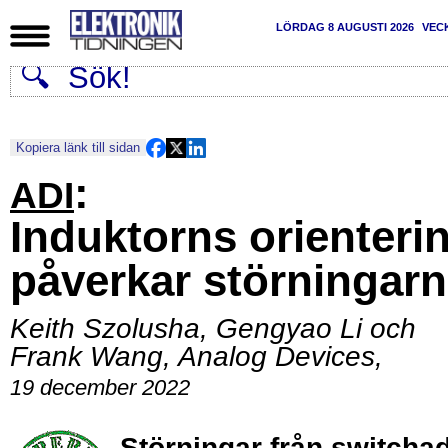
LÖRDAG 8 AUGUSTI 2026
VEC
Kopiera länk till sidan
:
ADI
Induktorns orienteri
påverkar störningar
Keith Szolusha, Gengyao Li och
Frank Wang, Analog Devices
,
19 december 2022
Störningar från switcha