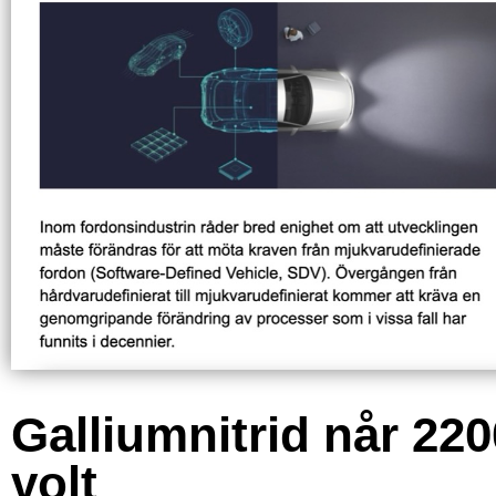
Galliumnitrid når 220
volt