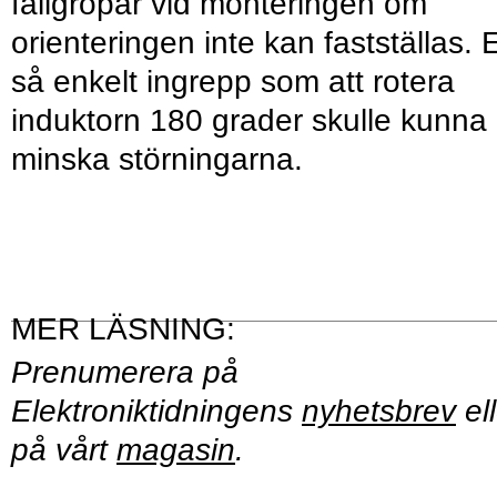
fallgropar vid monteringen om
orienteringen inte kan fastställas. E
så enkelt ingrepp som att rotera
induktorn 180 grader skulle kunna
minska störningarna.
Prenumerera på
Elektroniktidningens
nyhetsbrev
ell
på vårt
magasin
.