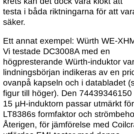
krets kan det dock vara klokt att
testa i båda riktningarna för att var
säker.
Ett annat exempel: Würth WE-XH
Vi testade DC3008A med en
högpresterande Würth-induktor va
lindningsbörjan indikeras av en pri
ovanpå kapseln och i databladet (
figur till höger). Den 74439346150
15 µH-induktorn passar utmärkt för
LT8386s formfaktor och strömbeho
Återigen, för jämförelse med Coilcr