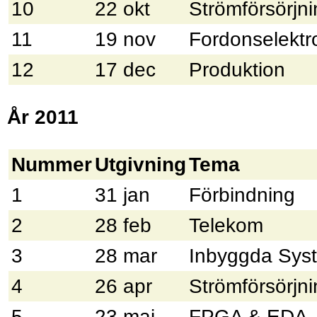
10
22 okt
Strömförsörjn
11
19 nov
Fordonselektr
12
17 dec
Produktion
År 2011
Nummer
Utgivning
Tema
1
31 jan
Förbindning
2
28 feb
Telekom
3
28 mar
Inbyggda Sys
4
26 apr
Strömförsörjn
5
23 maj
FPGA & EDA