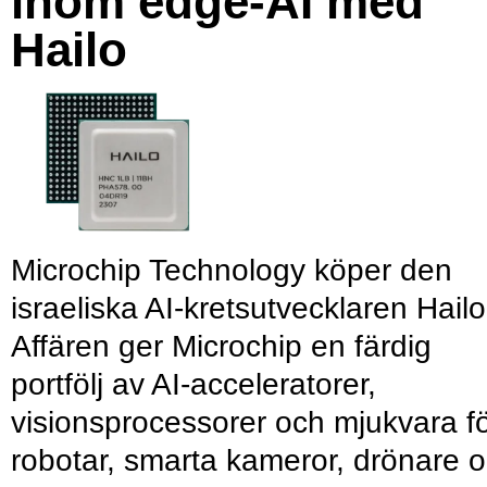
inom edge-AI med
Hailo
Microchip Technology köper den
israeliska AI-kretsutvecklaren Hailo
Affären ger Microchip en färdig
portfölj av AI-acceleratorer,
visionsprocessorer och mjukvara f
robotar, smarta kameror, drönare 