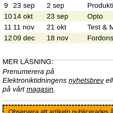
9
23 sep
2 sep
Produkt
10
14 okt
23 sep
Opto
11
11 nov
21 okt
Test & 
12
09 dec
18 nov
Fordons
Prenumerera på
Elektroniktidningens
nyhetsbrev
ell
på vårt
magasin
.
Observera att artikeln publicerades 