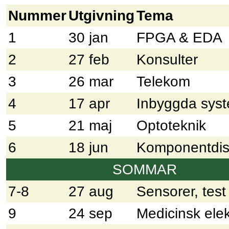
Nummer
Utgivning
Tema
1
30 jan
FPGA & EDA
2
27 feb
Konsulter
3
26 mar
Telekom
4
17 apr
Inbyggda sys
5
21 maj
Optoteknik
6
18 jun
Komponentdist
SOMMAR
7-8
27 aug
Sensorer, test
9
24 sep
Medicinsk elek