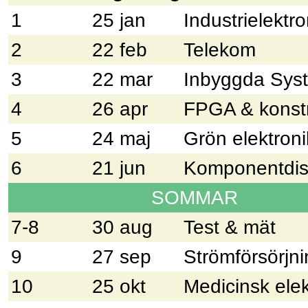
1
25 jan
Industrielektro
2
22 feb
Telekom
3
22 mar
Inbyggda Sys
4
26 apr
FPGA & konstr
5
24 maj
Grön elektroni
6
21 jun
Komponentdist
SOMMAR
7-8
30 aug
Test & mät
9
27 sep
Strömförsörjn
10
25 okt
Medicinsk elek