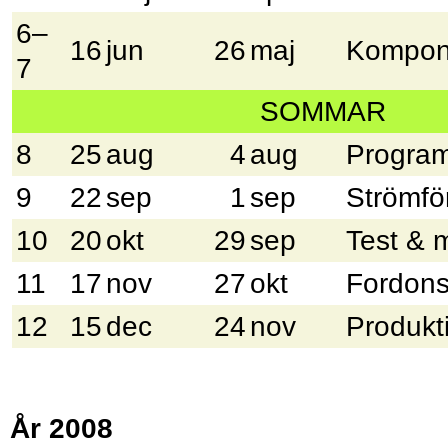
6–
16
jun
26
maj
Kompone
7
SOMMAR
8
25
aug
4
aug
Program
9
22
sep
1
sep
Strömfö
10
20
okt
29
sep
Test & 
11
17
nov
27
okt
Fordons
12
15
dec
24
nov
Produkt
År 2008