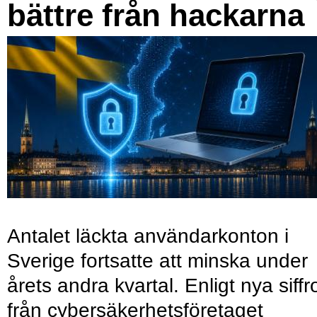
bättre från hackarna
Antalet läckta användarkonton i
Sverige fortsatte att minska under
årets andra kvartal. Enligt nya siffr
från cybersäkerhetsföretaget