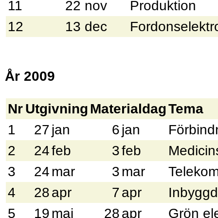
11
22 nov
Produktion
12
13 dec
Fordonselektr
År 2009
Nr
Utgivning
Materialdag
Tema
1
27
jan
6
jan
Förbind
2
24
feb
3
feb
Medicins
3
24
mar
3
mar
Teleko
4
28
apr
7
apr
Inbyggd
5
19
maj
28
apr
Grön el