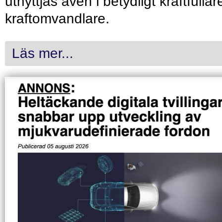
utnyttjas även i betydligt kraftfullar
kraftomvandlare.
Läs mer...