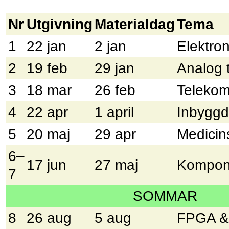
Nr
Utgivning
Materialdag
Tema
1
22 jan
2 jan
Elektro
2
19 feb
29 jan
Analog 
3
18 mar
26 feb
Teleko
4
22 apr
1 april
Inbyggd
5
20 maj
29 apr
Medicins
6–
17 jun
27 maj
Kompone
7
SOMMAR
8
26 aug
5 aug
FPGA &