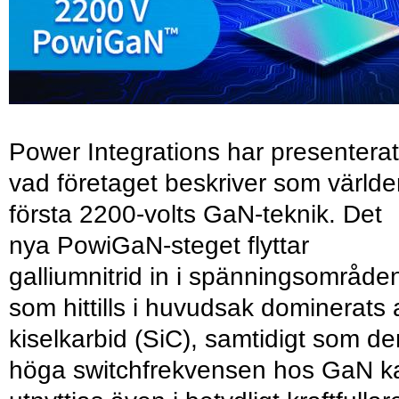
Power Integrations har presenterat
vad företaget beskriver som värld
första 2200-volts GaN-teknik. Det
nya PowiGaN-steget flyttar
galliumnitrid in i spänningsområde
som hittills i huvudsak dominerats 
kiselkarbid (SiC), samtidigt som de
höga switchfrekvensen hos GaN k