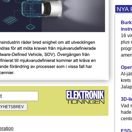
NYA
Burke
inst
16 vi
plus
progr
ameri
Open
AI-jä
krets
Jalap
3D-li
Vad s
hade
centi
ration
ESD-