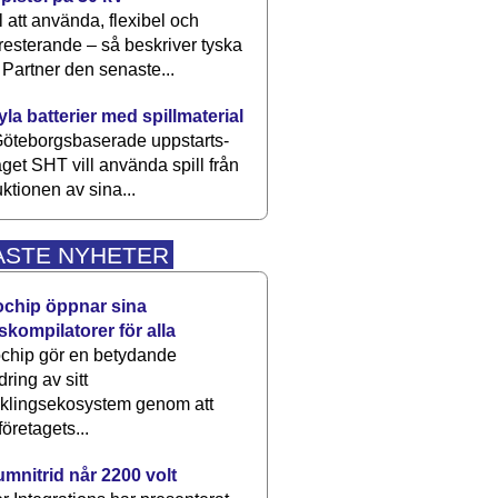
 att använda, flexibel och
esterande – så beskriver tyska
artner den senaste...
kyla batterier med spillmaterial
öteborgsbaserade upp­starts­
aget SHT vill använda spill från
ktionen av sina...
ASTE NYHETER
ochip öppnar sina
skompilatorer för alla
chip gör en betydande
dring av sitt
cklingsekosystem genom att
företagets...
umnitrid når 2200 volt