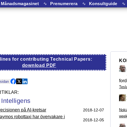
Månadsmagasinet
∿
Prenumerera
∿
Konsultguide
∿
lines for contributing Technical Papers:
KO
download PDF
ford
 sidan
Tesl
l Intelligens
ecisionen på AI-kretsar
2018‑12‑07
Noki
week
aymos robottaxi har övervakare i
2018‑12‑05