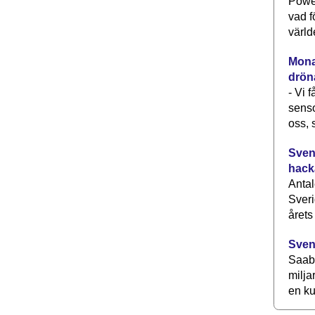
Power
vad f
värld
Monav
drön
- Vi 
senso
oss, 
Svens
hack
Antal
Sveri
årets
Sven
Saab 
milja
en ku