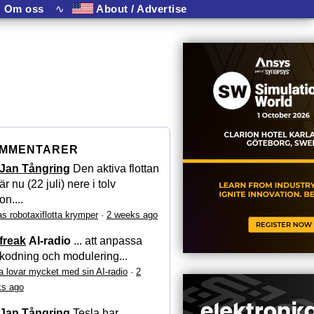
Om oss
∿
About / Advertise
MMENTARER
Jan Tångring
Den aktiva flottan
är nu (22 juli) nere i tolv
on....
as robotaxiflotta krymper
·
2 weeks ago
freak
AI-radio
... att anpassa
kodning och modulering...
a lovar mycket med sin AI-radio
·
2
s ago
Jan Tångring
Tesla har