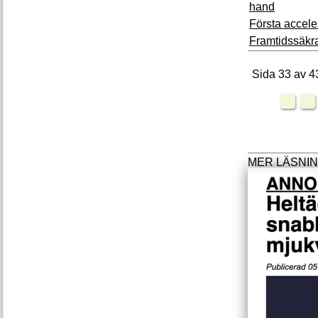
hand
Första acceler
Framtidssäk
Sida 33 av 4