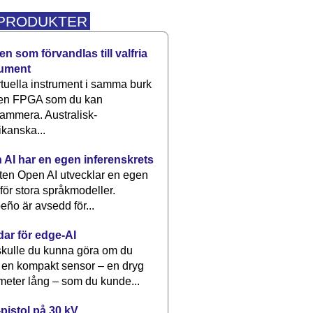
 PRODUKTER
n som förvandlas till valfria
rument
rtuella instrument i samma burk
 en FPGA som du kan
ammera. Australisk-
kanska...
 AI har en egen inferenskrets
tten Open AI utvecklar en egen
 för stora språkmodeller.
eño är avsedd för...
dar för edge-AI
kulle du kunna göra om du
 en kompakt sensor – en dryg
meter lång – som du kunde...
pistol på 30 kV