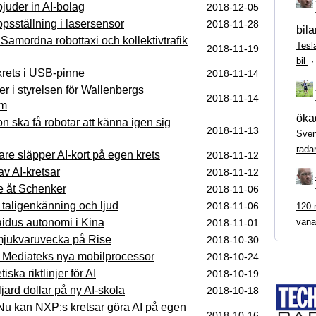
bjuder in AI-bolag
2018‑12‑05
ppsställning i lasersensor
2018‑11‑28
bila
mordna robottaxi och kollektivtrafik
Tesl
2018‑11‑19
bil
krets i USB-pinne
2018‑11‑14
er i styrelsen för Wallenbergs
2018‑11‑14
am
ökad
ska få robotar att känna igen sig
2018‑11‑13
Sven
rada
kare släpper AI-kort på egen krets
2018‑11‑12
v AI-kretsar
2018‑11‑12
e åt Schenker
2018‑11‑06
 taligenkänning och ljud
2018‑11‑06
120 m
aidus autonomi i Kina
vana
2018‑11‑01
 mjukvaruvecka på Rise
2018‑10‑30
i Mediateks nya mobilprocessor
2018‑10‑24
iska riktlinjer för AI
2018‑10‑19
jard dollar på ny AI-skola
2018‑10‑18
Nu kan NXP:s kretsar göra AI på egen
2018‑10‑16