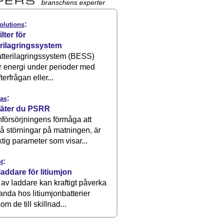
branschens experter
:
olutions
ilter för
erilagringssystem
atterilagringssystem (BESS)
r energi under perioder med
terfrågan eller...
:
as
äter du PSRR
försörjningens förmåga att
å störningar på matningen, är
ktig parameter som visar...
:
t
laddare för litiumjon
 av laddare kan kraftigt påverka
anda hos litiumjonbatterier
om de till skillnad...