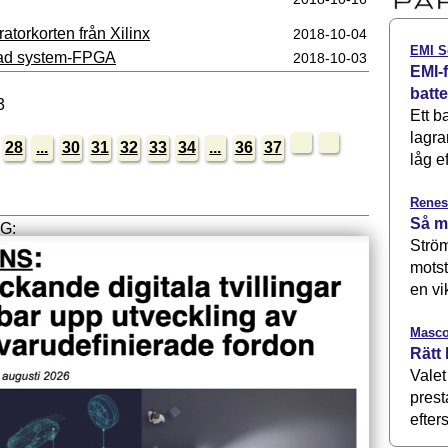
atorkorten från Xilinx
2018‑10‑04
EMI S
rad system-FPGA
2018‑10‑03
EMI-f
batt
3
Ett b
lagra
28
...
30
31
32
33
34
...
36
37
låg ef
Renes
Så m
Ström
motst
en vi
Masco
Rätt 
Valet
prest
efters