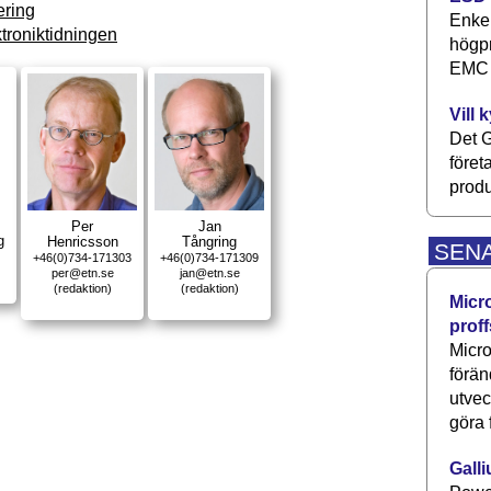
ring
Enkel
troniktidningen
högpr
EMC P
Vill 
Det G
föret
produ
Per
Jan
g
Henricsson
Tångring
SEN
+46(0)734-171303
+46(0)734-171309
per@etn.se
jan@etn.se
(redaktion)
(redaktion)
Micr
proff
Micro
förän
utve
göra 
Galli