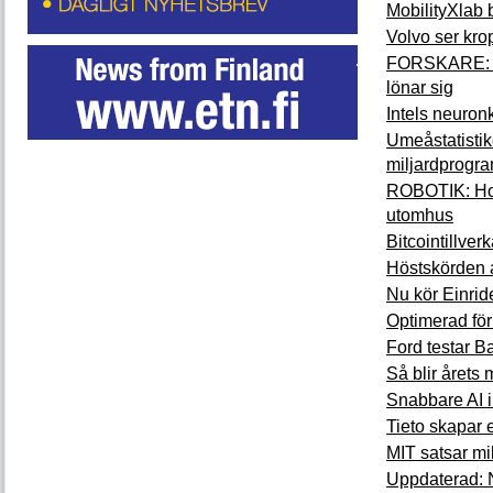
MobilityXlab 
Volvo ser kro
FORSKARE: Sa
lönar sig
Intels neuron
Umeåstatistik
miljardprogr
ROBOTIK: Hon 
utomhus
Bitcointillver
Höstskörden a
Nu kör Einrid
Optimerad för
Ford testar B
Så blir årets
Snabbare AI 
Tieto skapar et
MIT satsar mil
Uppdaterad: 