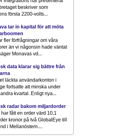
 Integrations har presenterat
öretaget beskriver som
ens första 2200-volts...
a tar in kapital för att möta
arboomen
får fler förfrågningar om våra
rer än vi någonsin hade väntat
säger Monavas vd...
k data klarar sig bättre från
arna
et läckta användarkonton i
ge fortsatte att minska under
 andra kvartal. Enligt nya...
sk radar bakom miljardorder
har fått en order värd 10,1
rder kronor på två GlobalEye till
nd i Mellanöstern....