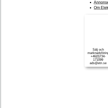
Annonse
Om Elek
Sälj och
marknads­förin
+46(0)734-
171099
ads@etn.se