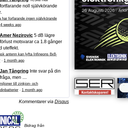
fortfarande noll självkörande
r.
a har forfarande ingen självkörande
·
4 weeks ago
Amer Nezirovic
5 dB lägre
förlust motsvarar ca 1.8 gånger
 uteffekt.
sk antenn kan lyfta Infineons 8x8-
r
·
1 month ago
Jan Tångring
Inte svar på din
fråga, men …
iljoner till zinkjon- och
dinbatterier
·
1 month ago
Kommentarer via
Disqus
Bidrag från