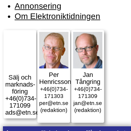
Annonsering
Om Elektroniktidningen
Per
Jan
Sälj och
Henricsson
Tångring
marknads­
+46(0)734-
+46(0)734-
föring
171303
171309
+46(0)734-
per@etn.se
jan@etn.se
171099
(redaktion)
(redaktion)
ads@etn.se