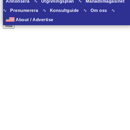
Annonsera
∿
Utgivningsplan
∿
Månadsmagasinet
∿
Prenumerera
∿
Konsultguide
∿
Om oss
∿
10 banners varav 10 har onclick.
About / Advertise