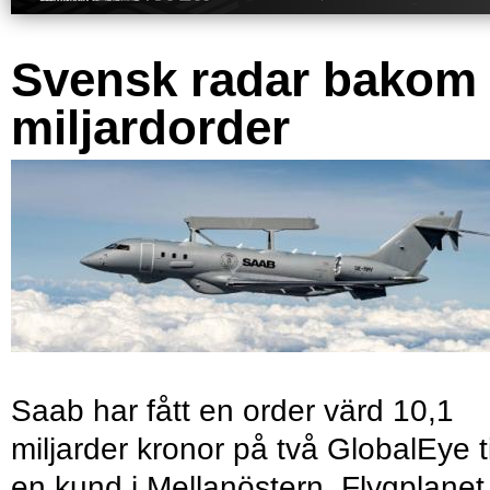
Svensk radar bakom
miljardorder
Saab har fått en order värd 10,1
miljarder kronor på två GlobalEye ti
en kund i Mellanöstern. Flygplanet