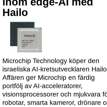
inom edge-AI med
Hailo
Microchip Technology köper den
israeliska AI-kretsutvecklaren Hailo
Affären ger Microchip en färdig
portfölj av AI-acceleratorer,
visionsprocessorer och mjukvara f
robotar, smarta kameror, drönare 