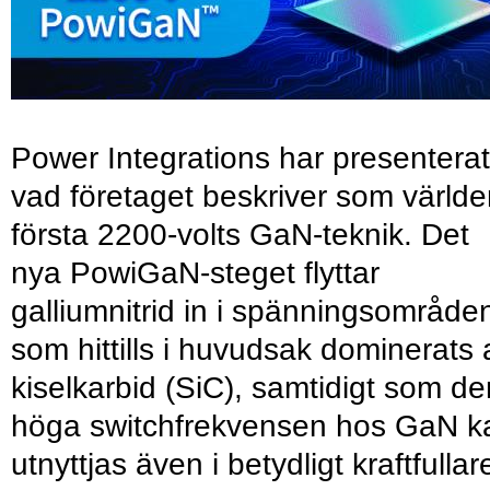
Power Integrations har presenterat
vad företaget beskriver som värld
första 2200-volts GaN-teknik. Det
nya PowiGaN-steget flyttar
galliumnitrid in i spänningsområde
som hittills i huvudsak dominerats 
kiselkarbid (SiC), samtidigt som de
höga switchfrekvensen hos GaN k
utnyttjas även i betydligt kraftfullar