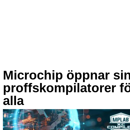
Microchip öppnar si
proffskompilatorer f
alla