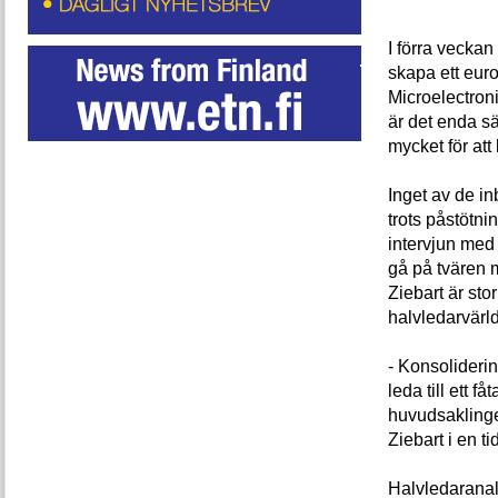
I förra veckan
skapa ett eur
Microelectron
är det enda sät
mycket för at
Inget av de in
trots påstötn
intervjun med 
gå på tvären m
Ziebart är sto
halvledarvärl
- Konsolideri
leda till ett 
huvudsaklinge
Ziebart i en t
Halvledaranal