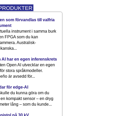
 PRODUKTER
n som förvandlas till valfria
rument
rtuella instrument i samma burk
 en FPGA som du kan
ammera. Australisk-
kanska...
 AI har en egen inferenskrets
tten Open AI utvecklar en egen
 för stora språkmodeller.
eño är avsedd för...
dar för edge-AI
kulle du kunna göra om du
 en kompakt sensor – en dryg
meter lång – som du kunde...
pistol på 30 kV