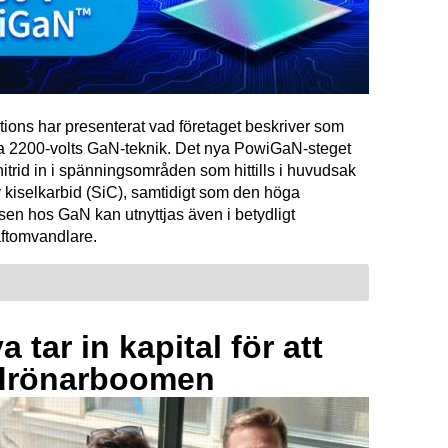
tions har presenterat vad företaget beskriver som
ta 2200-volts GaN-teknik. Det nya PowiGaN-steget
mnitrid in i spänningsområden som hittills i huvudsak
 kiselkarbid (SiC), samtidigt som den höga
sen hos GaN kan utnyttjas även i betydligt
raftomvandlare.
 tar in kapital för att
drönarboomen