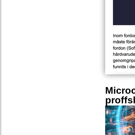
Microc
proffs