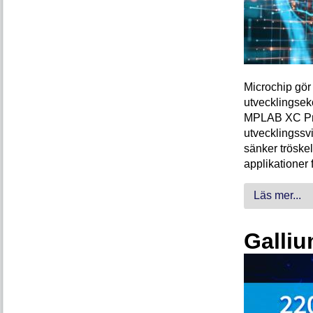
Microchip gör 
utvecklingsek
MPLAB XC Pro-
utvecklingssvi
sänker tröskel
applikationer 
Läs mer...
Galliu