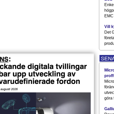
Enkel
högpr
EMC P
Vill 
Det G
föret
produ
SEN
Micr
proff
Micro
förän
utve
göra 
Galli