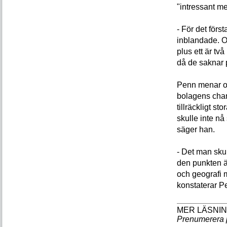
"intressant me
- För det förs
inblandade. Oc
plus ett är två
då de saknar p
Penn menar ock
bolagens chans
tillräckligt s
skulle inte n
säger han.
- Det man skul
den punkten ä
och geografi me
konstaterar P
Prenumerera 