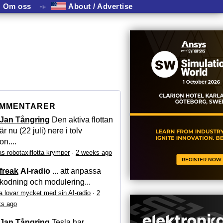
Om oss
⟛
About / Advertise
MMENTARER
Jan Tångring
Den aktiva flottan
är nu (22 juli) nere i tolv
on....
as robotaxiflotta krymper
·
2 weeks ago
freak
AI-radio
... att anpassa
kodning och modulering...
a lovar mycket med sin AI-radio
·
2
s ago
Jan Tångring
Tesla har