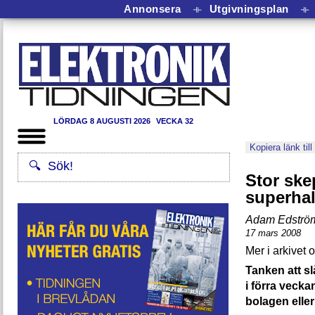
Annonsera
⟛
Utgivningsplan
⟛
LÖRDAG 8 AUGUSTI 2026
VECKA 32
Kopiera länk till
Stor skep
superhal
Adam Edströ
17 mars 2008
Tanken att s
i förra vecka
bolagen eller