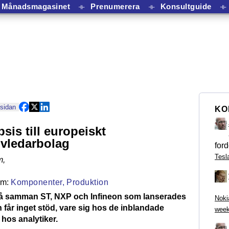
Månadsmagasinet
⟛
Prenumerera
⟛
Konsultguide
⟛
 sidan
KO
sis till europeiskt
vledarbolag
ford
Tesl
m
,
Komponenter,
Produktion
lå samman ST, NXP och Infineon som lanserades
Noki
n får inget stöd, vare sig hos de inblandade
week
 hos analytiker.