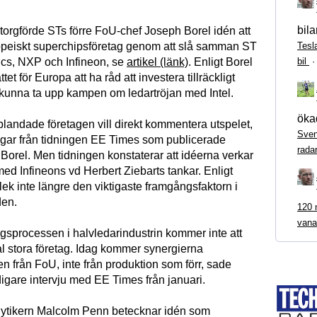
bila
 torgförde STs förre FoU-chef Joseph Borel idén att
Tesl
opeiskt superchipsföretag genom att slå samman ST
bil
ics, NXP och Infineon, se
artikel (länk)
. Enligt Borel
tet för Europa att ha råd att investera tillräckligt
t kunna ta upp kampen om ledartröjan med Intel.
ökad
blandade företagen vill direkt kommentera utspelet,
Sven
ingar från tidningen EE Times som publicerade
rada
Borel. Men tidningen konstaterar att idéerna verkar
ed Infineons vd Herbert Ziebarts tankar. Enligt
rlek inte längre den viktigaste framgångsfaktorn i
den.
120 m
vana
ngsprocessen i halvledarindustrin kommer inte att
fåtal stora företag. Idag kommer synergierna
n från FoU, inte från produktion som förr, sade
idigare intervju med EE Times från januari.
ytikern Malcolm Penn betecknar idén som