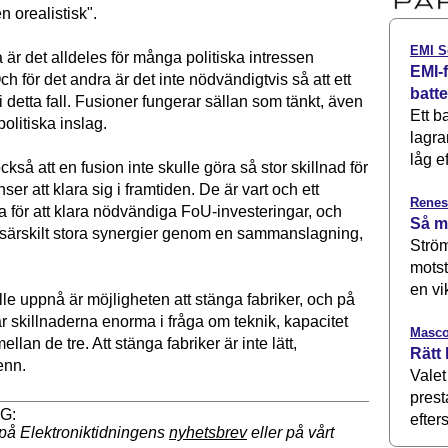
n orealistisk".
EMI S
ta är det alldeles för många politiska intressen
EMI-f
h för det andra är det inte nödvändigtvis så att ett
batt
 i detta fall. Fusioner fungerar sällan som tänkt, även
Ett b
olitiska inslag.
lagra
låg ef
så att en fusion inte skulle göra så stor skillnad för
er att klara sig i framtiden. De är vart och ett
Renes
tora för att klara nödvändiga FoU-investeringar, och
Så m
å särskilt stora synergier genom en sammanslagning,
Ström
motst
en vi
le uppnå är möjligheten att stänga fabriker, och på
r skillnaderna enorma i fråga om teknik, kapacitet
Masco
llan de tre. Att stänga fabriker är inte lätt,
Rätt 
enn.
Valet
prest
efters
på Elektroniktidningens
nyhetsbrev
eller på vårt