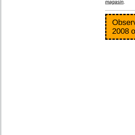
magasin
.
Observ
2008 o