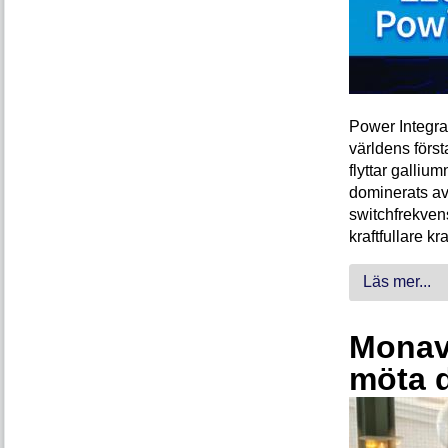
Power Integra
världens förs
flyttar galliu
dominerats av
switchfrekven
kraftfullare k
Läs mer...
Monava
möta 