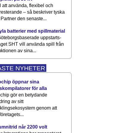
 att använda, flexibel och
esterande – så beskriver tyska
artner den senaste...
kyla batterier med spillmaterial
öteborgsbaserade upp­starts­
aget SHT vill använda spill från
ktionen av sina...
ASTE NYHETER
ochip öppnar sina
skompilatorer för alla
chip gör en betydande
dring av sitt
cklingsekosystem genom att
företagets...
umnitrid når 2200 volt