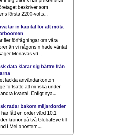
 Integrations har presenterat
öretaget beskriver som
ens första 2200-volts...
a tar in kapital för att möta
arboomen
får fler förfrågningar om våra
rer än vi någonsin hade väntat
säger Monavas vd...
k data klarar sig bättre från
arna
et läckta användarkonton i
ge fortsatte att minska under
 andra kvartal. Enligt nya...
sk radar bakom miljardorder
har fått en order värd 10,1
rder kronor på två GlobalEye till
nd i Mellanöstern....