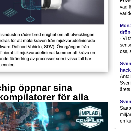
Power
vad f
värld
Monav
drön
- Vi 
senso
oss, 
Svens
hack
Antal
Sveri
hip öppnar sina
årets
kompilatorer för alla
Sven
Saab 
milja
en ku