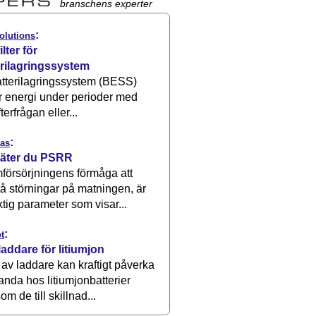
branschens experter
:
olutions
ilter för
erilagringssystem
atterilagringssystem (BESS)
r energi under perioder med
terfrågan eller...
:
as
äter du PSRR
försörjningens förmåga att
å störningar på matningen, är
ktig parameter som visar...
:
t
laddare för litiumjon
 av laddare kan kraftigt påverka
anda hos litiumjonbatterier
om de till skillnad...