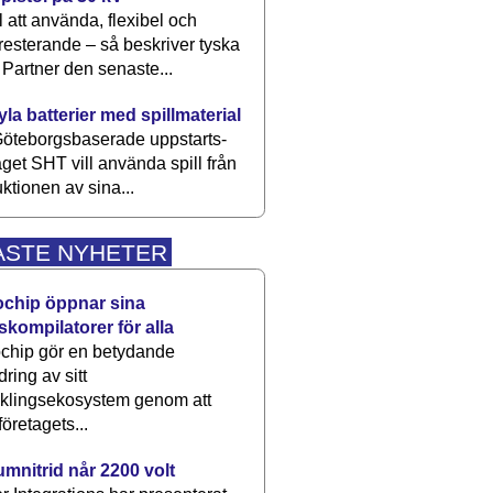
 att använda, flexibel och
esterande – så beskriver tyska
artner den senaste...
kyla batterier med spillmaterial
öteborgsbaserade upp­starts­
aget SHT vill använda spill från
ktionen av sina...
ASTE NYHETER
ochip öppnar sina
skompilatorer för alla
chip gör en betydande
dring av sitt
cklingsekosystem genom att
företagets...
umnitrid når 2200 volt