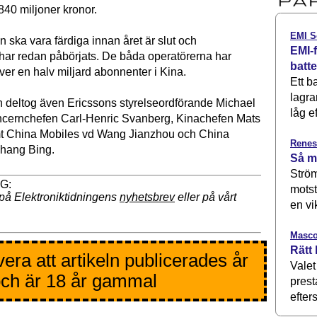
40 miljoner kronor.
EMI S
 ska vara färdiga innan året är slut och
EMI-f
har redan påbörjats. De båda operatörerna har
batt
ver en halv miljard abonnenter i Kina.
Ett b
lagra
 deltog även Ericssons styrelseordförande Michael
låg ef
ncernchefen Carl-Henric Svanberg, Kinachefen Mats
t China Mobiles vd Wang Jianzhou och China
Renes
hang Bing.
Så m
Ström
motst
på Elektroniktidningens
nyhetsbrev
eller på vårt
en vi
Masco
Rätt 
era att artikeln publicerades år
Valet
ch är 18 år gammal
prest
efters