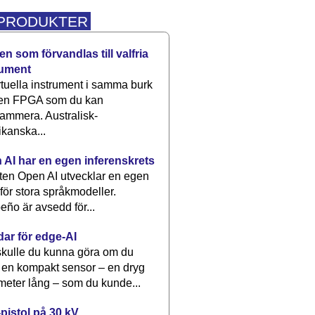
 PRODUKTER
n som förvandlas till valfria
rument
rtuella instrument i samma burk
 en FPGA som du kan
ammera. Australisk-
kanska...
 AI har en egen inferenskrets
tten Open AI utvecklar en egen
 för stora språkmodeller.
eño är avsedd för...
dar för edge-AI
kulle du kunna göra om du
 en kompakt sensor – en dryg
meter lång – som du kunde...
pistol på 30 kV