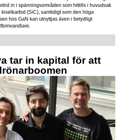
mnitrid in i spänningsområden som hittills i huvudsak
 kiselkarbid (SiC), samtidigt som den höga
sen hos GaN kan utnyttjas även i betydligt
raftomvandlare.
 tar in kapital för att
drönarboomen