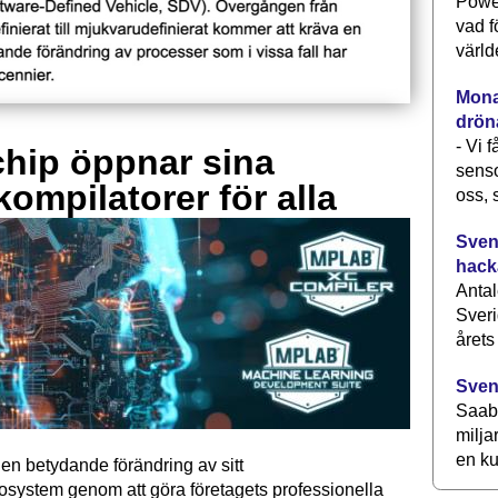
Power
vad f
värld
Monav
drön
- Vi 
hip öppnar sina
senso
kompilatorer för alla
oss, 
Svens
hack
Antal
Sveri
årets
Sven
Saab 
milja
en ku
en betydande förändring av sitt
osystem genom att göra företagets professionella