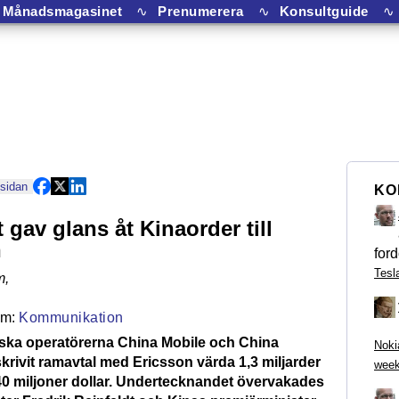
Månadsmagasinet
∿
Prenumerera
∿
Konsultguide
∿
 sidan
KO
 gav glans åt Kinaorder till
n
ford
Tesl
m
,
Kommunikation
iska operatörerna China Mobile och China
Noki
krivit ramavtal med Ericsson värda 1,3 miljarder
week
40 miljoner dollar. Undertecknandet övervakades