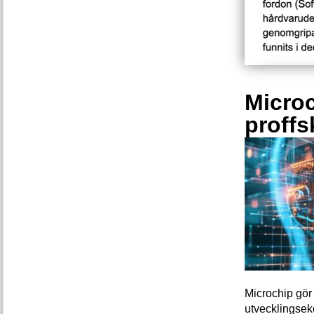
Microc
proffs
Microchip gör 
utvecklingsek