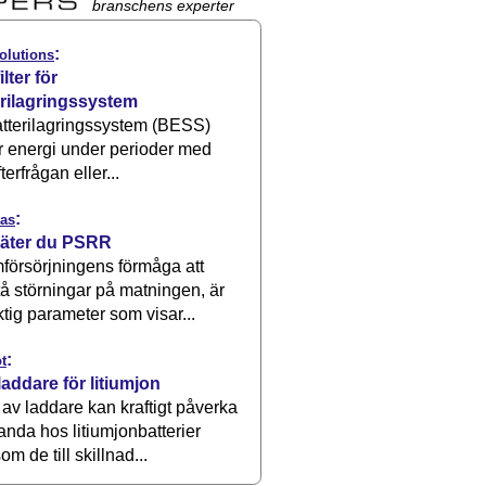
branschens experter
:
olutions
ilter för
erilagringssystem
atterilagringssystem (BESS)
r energi under perioder med
terfrågan eller...
:
as
äter du PSRR
försörjningens förmåga att
å störningar på matningen, är
ktig parameter som visar...
:
t
laddare för litiumjon
 av laddare kan kraftigt påverka
anda hos litiumjonbatterier
om de till skillnad...