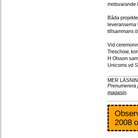
motsvarande 8
Båda projekten
leveranserna 
tillsammans ö
Vid ceremonin
Treschow, ko
H Olsson sam
Unicoms vd S
Prenumerera 
magasin
.
Observ
2008 o