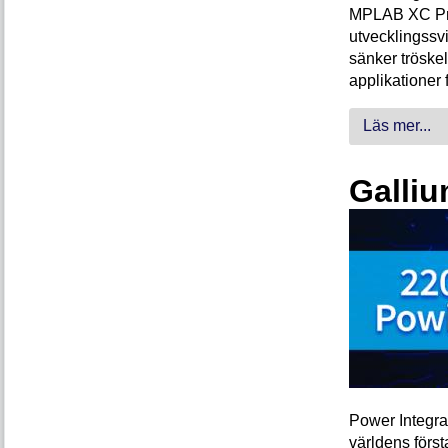
MPLAB XC Pro-
utvecklingssvi
sänker tröskel
applikationer 
Läs mer...
Galliu
Power Integra
världens förs