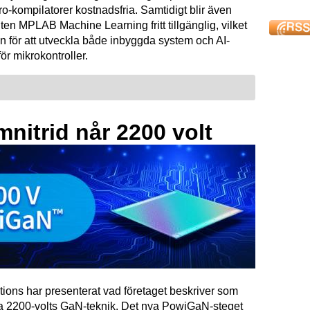
kompilatorer kostnadsfria. Samtidigt blir även
ten MPLAB Machine Learning fritt tillgänglig, vilket
n för att utveckla både inbyggda system och AI-
för mikrokontroller.
mnitrid når 2200 volt
tions har presenterat vad företaget beskriver som
ta 2200-volts GaN-teknik. Det nya PowiGaN-steget