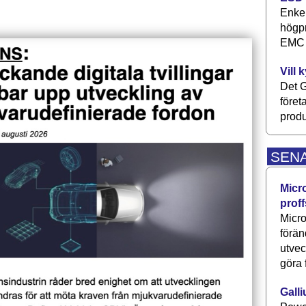
Enkel
högpr
EMC P
Vill 
Det G
föret
produ
SEN
Micr
proff
Micro
förän
utve
göra 
Galli