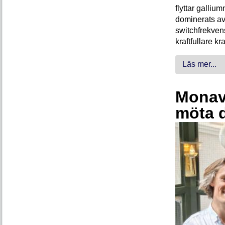
flyttar galliu
dominerats av
switchfrekven
kraftfullare k
Läs mer...
Monava
möta 