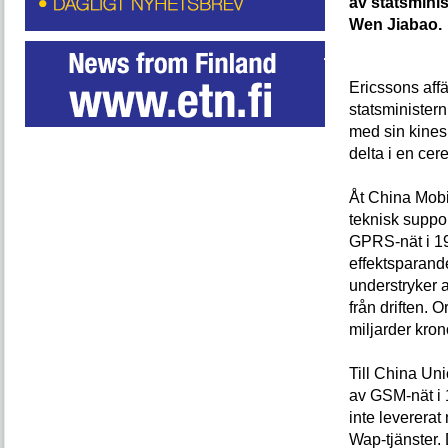
av statsminis
Wen Jiabao.
Ericssons affä
statsministern
med sin kines
delta i en cer
Åt China Mobi
teknisk suppo
GPRS-nät i 19
effektsparande
understryker 
från driften. 
miljarder kron
Till China Un
av GSM-nät i 1
inte levererat
Wap-tjänster. 