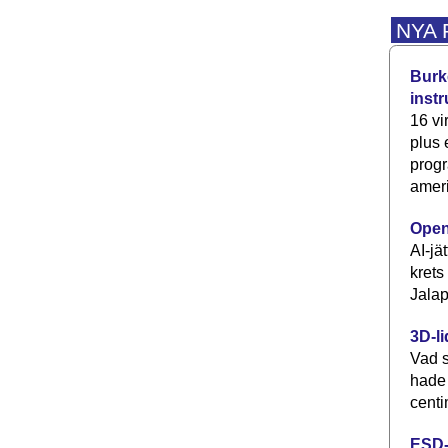
NYA
Burke
inst
16 vi
plus
progr
ameri
Open
AI-jä
krets
Jalap
3D-li
Vad s
hade
centi
ESD-