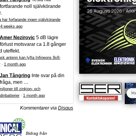
fortfarande noll självkörande
r.
a har forfarande ingen självkörande
·
4 weeks ago
Amer Nezirovic
5 dB lägre
förlust motsvarar ca 1.8 gånger
 uteffekt.
sk antenn kan lyfta Infineons 8x8-
r
·
1 month ago
Jan Tångring
Inte svar på din
fråga, men …
iljoner till zinkjon- och
dinbatterier
·
1 month ago
Kommentarer via
Disqus
Bidrag från