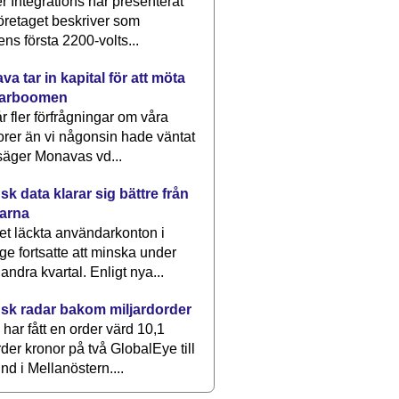
 Integrations har presenterat
öretaget beskriver som
ens första 2200-volts...
a tar in kapital för att möta
arboomen
får fler förfrågningar om våra
rer än vi någonsin hade väntat
säger Monavas vd...
k data klarar sig bättre från
arna
et läckta användarkonton i
ge fortsatte att minska under
 andra kvartal. Enligt nya...
sk radar bakom miljardorder
har fått en order värd 10,1
rder kronor på två GlobalEye till
nd i Mellanöstern....