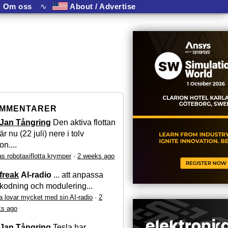
Om oss
∿
About / Advertise
MMENTARER
Jan Tångring
Den aktiva flottan
är nu (22 juli) nere i tolv
on....
as robotaxiflotta krymper
·
2 weeks ago
freak
AI-radio
... att anpassa
kodning och modulering...
a lovar mycket med sin AI-radio
·
2
s ago
Jan Tångring
Tesla har