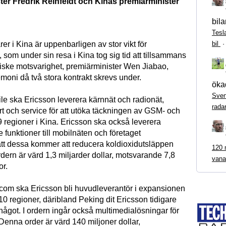
ter Fredrik Reinfeldt och Kinas premiärminister
bila
Tesl
bil
rer i Kina är uppenbarligen av stor vikt för
, som under sin resa i Kina tog sig tid att tillsammans
iske motsvarighet, premiärminister Wen Jiabao,
emoni då två stora kontrakt skrevs under.
ökad
Sven
le ska Ericsson leverera kärnnät och radionät,
rada
rt och service för att utöka täckningen av GSM- och
 regioner i Kina. Ericsson ska också leverera
 funktioner till mobilnäten och företaget
att dessa kommer att reducera koldioxidutsläppen
120 m
Ordern är värd 1,3 miljarder dollar, motsvarande 7,8
vana
or.
icom ska Ericsson bli huvudleverantör i expansionen
0 regioner, däribland Peking dit Ericsson tidigare
 något. I ordern ingår också multimedialösningar för
Denna order är värd 140 miljoner dollar,