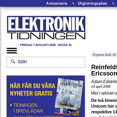
Annonsera
∿
Utgivningsplan
∿
FREDAG 7 AUGUSTI 2026
VECKA 32
Kopiera länk till
Reinfeldt
Ericsso
Adam Edströ
14 april 2008
De två kines
Unicom har s
respektive 1