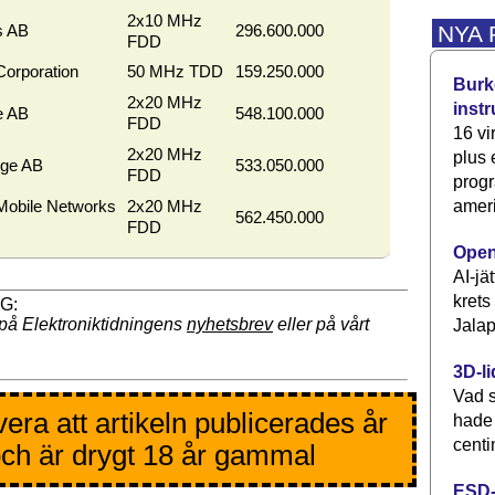
2x10 MHz
NYA
s AB
296.600.000
FDD
 Corporation
50 MHz TDD
159.250.000
Burke
2x20 MHz
inst
e AB
548.100.000
FDD
16 vi
2x20 MHz
plus
ige AB
533.050.000
FDD
progr
ameri
Mobile Networks
2x20 MHz
562.450.000
FDD
Open
AI-jä
krets
på Elektroniktidningens
nyhetsbrev
eller på vårt
Jalap
3D-li
Vad s
era att artikeln publicerades år
hade
centi
ch är drygt 18 år gammal
ESD-