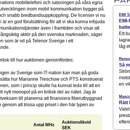
rations mobiltelefoni och satsningen på våra egna
att utvecklingen inom mobil kommunikation bygger på
EMI S
 och snabb bredbandsuppkoppling. De licenser vi nu
EMI-f
 i är en god förutsättning för att vi ska kunna erbjuda
batt
nikationstjänster även i framtiden och visar att
Ett b
 långsiktig aktör på den svenska marknaden, säger
lagra
n som är vd på Telenor Sverige i ett
låg ef
nde.
Renes
itisk till hur auktionen genomfördes:
Så m
Ström
ingen av Sverige som IT-nation kan man på goda
motst
asätta hur Marianne Treschow och PTS konstruerat
en vi
nen, som i princip skulle ha kunnat leda till att en
ett nytt monopol på en kritisk del av nätet. Jag är
Masco
veksam till planerna att finansiera fiberutbyggnad
Rätt 
n genom att trissa upp priset i den här typen av
Valet
prest
efters
Auktionslikvid
Antal MHz
SEK