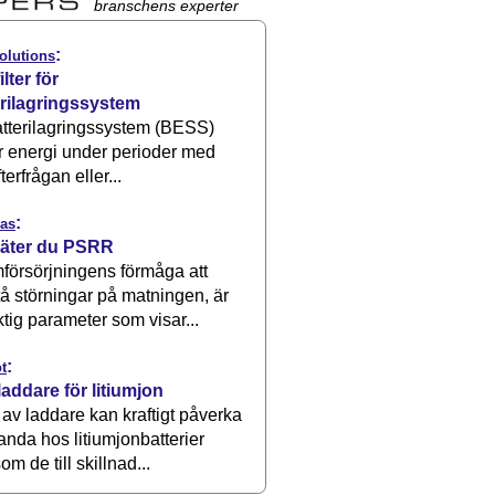
branschens experter
:
olutions
ilter för
erilagringssystem
atterilagringssystem (BESS)
r energi under perioder med
terfrågan eller...
:
as
äter du PSRR
försörjningens förmåga att
å störningar på matningen, är
ktig parameter som visar...
:
t
laddare för litiumjon
 av laddare kan kraftigt påverka
anda hos litiumjonbatterier
om de till skillnad...