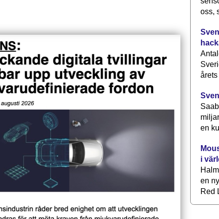
senso
oss, 
Svens
hack
Antal
Sveri
årets
Sven
Saab 
milja
en ku
Mous
i vär
Halm
en ny
Red L