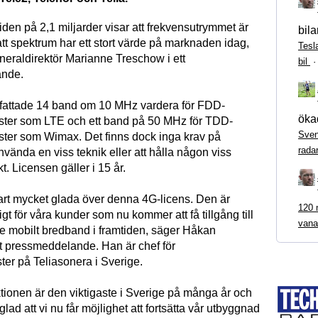
iden på 2,1 miljarder visar att frekvensutrymmet är
bila
 att spektrum har ett stort värde på marknaden idag,
Tesl
eraldirektör Marianne Treschow i ett
bil
nde.
fattade 14 band om 10 MHz vardera för FDD-
ökad
ster som LTE och ett band på 50 MHz för TDD-
Sven
ster som Wimax. Det finns dock inga krav på
rada
nvända en viss teknik eller att hålla någon viss
. Licensen gäller i 15 år.
lart mycket glada över denna 4G-licens. Den är
120 m
tigt för våra kunder som nu kommer att få tillgång till
vana
 mobilt bredband i framtiden, säger Håkan
tt pressmeddelande. Han är chef för
ster på Teliasonera i Sverige.
tionen är den viktigaste i Sverige på många år och
glad att vi nu får möjlighet att fortsätta vår utbyggnad