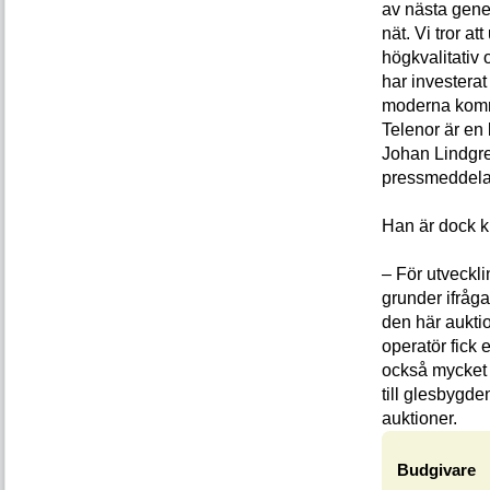
av nästa gene
nät. Vi tror 
högkvalitativ
har investerat
moderna kommu
Telenor är en
Johan Lindgre
pressmeddela
Han är dock kr
– För utveckl
grunder ifråg
den här auktio
operatör fick 
också mycket t
till glesbygde
auktioner.
Budgivare