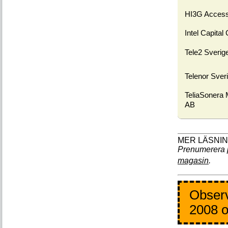
HI3G Acces
Intel Capital
Tele2 Sverig
Telenor Sver
TeliaSonera 
AB
Prenumerera 
magasin
.
Observ
2008 o