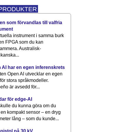
 PRODUKTER
n som förvandlas till valfria
rument
rtuella instrument i samma burk
 en FPGA som du kan
ammera. Australisk-
kanska...
 AI har en egen inferenskrets
tten Open AI utvecklar en egen
 för stora språkmodeller.
eño är avsedd för...
dar för edge-AI
kulle du kunna göra om du
 en kompakt sensor – en dryg
meter lång – som du kunde...
pistol på 30 kV