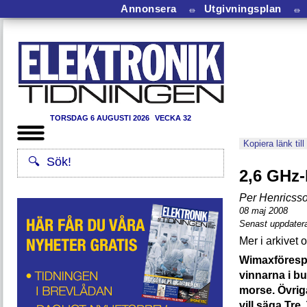
Annonsera
⏛
Utgivningsplan
⏛
TORSDAG 6 AUGUSTI 2026
VECKA 32
Kopiera länk till
2,6 GHz-
Per Henricss
08 maj 2008
Senast uppdater
Wimaxförespr
vinnarna i b
morse. Övrig
vill säga Tre,