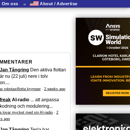
Om oss
⏛
About / Advertise
MMENTARER
Jan Tångring
Den aktiva flottan
är nu (22 juli) nere i tolv
on....
as robotaxiflotta krymper
·
2 weeks ago
freak
AI-radio
... att anpassa
kodning och modulering...
a lovar mycket med sin AI-radio
·
2
s ago
Jan Tångring
Tesla har