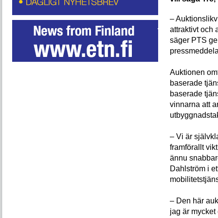
– Auktionslikv
attraktivt och
säger PTS gen
pressmeddela
Auktionen om
baserade tjän
baserade tjän
vinnarna att a
utbyggnadstakt
– Vi är självk
framförallt vik
ännu snabbare
Dahlström i e
mobilitetstjän
– Den här auk
jag är mycket 