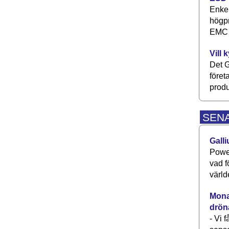
Enkel
högpr
EMC P
Vill 
Det G
föret
produ
SEN
Galli
Power
vad f
värld
Monav
drön
- Vi 