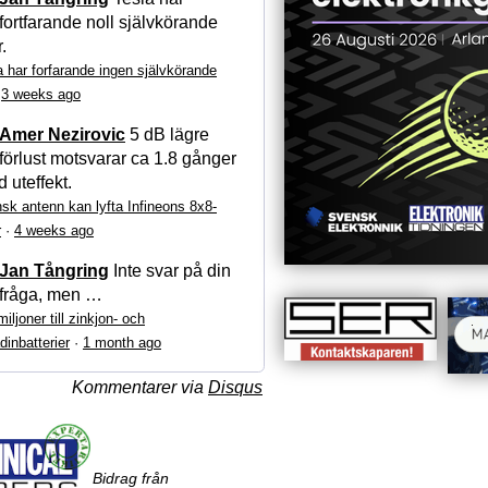
fortfarande noll självkörande
r.
a har forfarande ingen självkörande
·
3 weeks ago
Amer Nezirovic
5 dB lägre
förlust motsvarar ca 1.8 gånger
 uteffekt.
sk antenn kan lyfta Infineons 8x8-
r
·
4 weeks ago
Jan Tångring
Inte svar på din
fråga, men …
iljoner till zinkjon- och
dinbatterier
·
1 month ago
Kommentarer via
Disqus
Bidrag från