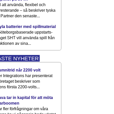
 att använda, flexibel och
esterande – så beskriver tyska
artner den senaste...
kyla batterier med spillmaterial
öteborgsbaserade upp­starts­
aget SHT vill använda spill från
ktionen av sina...
ASTE NYHETER
umnitrid når 2200 volt
 Integrations har presenterat
öretaget beskriver som
ens första 2200-volts...
a tar in kapital för att möta
arboomen
får fler förfrågningar om våra