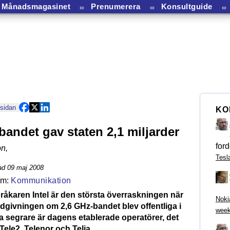
Månadsmagasinet
⏛
Prenumerera
⏛
Konsultguide
⏛
 sidan
KO
bandet gav staten 2,1 miljarder
ford
on
,
Tesl
ad 09 maj 2008
Kommunikation
åkaren Intel är den största överraskningen när
Noki
udgivningen om 2,6 GHz-bandet blev offentliga i
week
a segrare är dagens etablerade operatörer, det
 Tele2, Telenor och Telia.