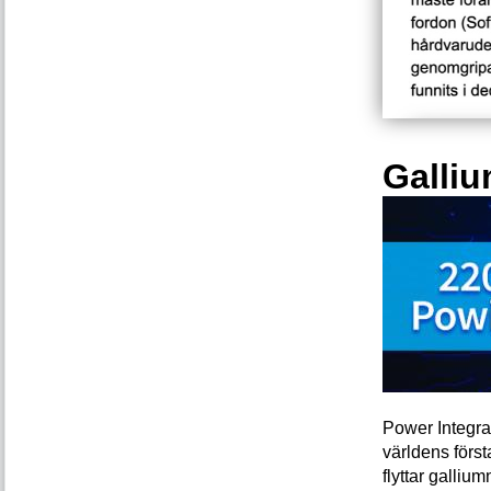
Galliu
Power Integra
världens förs
flyttar galliu