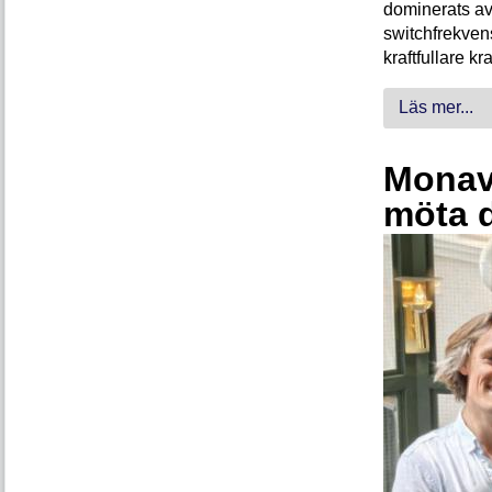
dominerats av
switchfrekven
kraftfullare k
Läs mer...
Monava
möta 