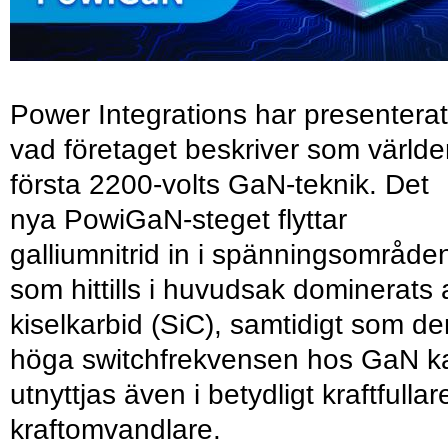
Power Integrations har presenterat
vad företaget beskriver som värld
första 2200-volts GaN-teknik. Det
nya PowiGaN-steget flyttar
galliumnitrid in i spänningsområde
som hittills i huvudsak dominerats 
kiselkarbid (SiC), samtidigt som de
höga switchfrekvensen hos GaN k
utnyttjas även i betydligt kraftfullar
kraftomvandlare.