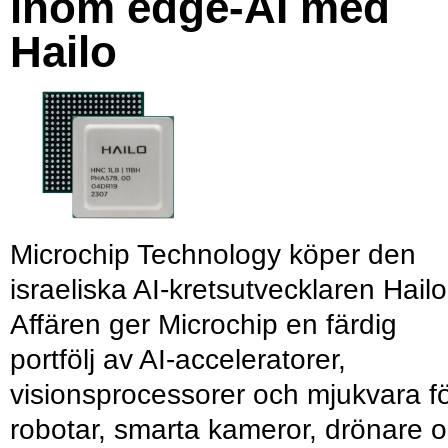
inom edge-AI med
Hailo
Microchip Technology köper den
israeliska AI-kretsutvecklaren Hailo
Affären ger Microchip en färdig
portfölj av AI-acceleratorer,
visionsprocessorer och mjukvara f
robotar, smarta kameror, drönare 