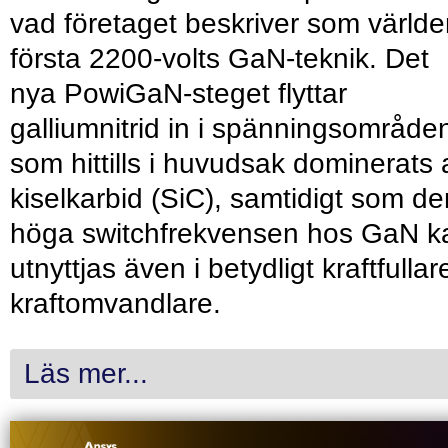
vad företaget beskriver som värld
första 2200-volts GaN-teknik. Det
nya PowiGaN-steget flyttar
galliumnitrid in i spänningsområde
som hittills i huvudsak dominerats 
kiselkarbid (SiC), samtidigt som de
höga switchfrekvensen hos GaN k
utnyttjas även i betydligt kraftfullar
kraftomvandlare.
Läs mer...