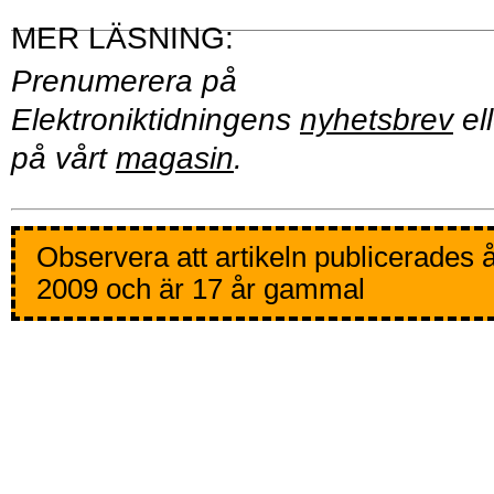
Prenumerera på
Elektroniktidningens
nyhetsbrev
ell
på vårt
magasin
.
Observera att artikeln publicerades 
2009 och är 17 år gammal