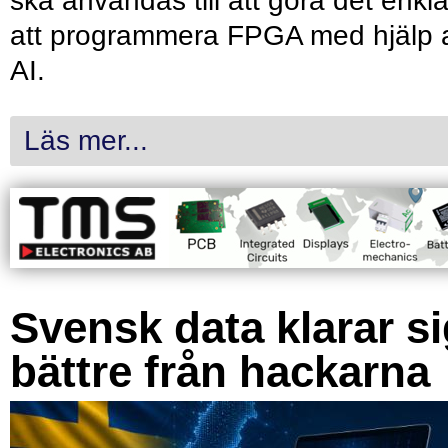
ska användas till att göra det enkl
att programmera FPGA med hjälp 
AI.
Läs mer...
Svensk data klarar s
bättre från hackarna