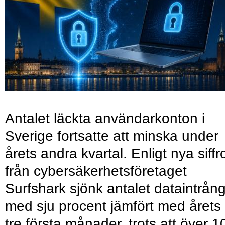
Antalet läckta användarkonton i
Sverige fortsatte att minska under
årets andra kvartal. Enligt nya siffr
från cybersäkerhetsföretaget
Surfshark sjönk antalet dataintrån
med sju procent jämfört med årets
tre första månader, trots att över 1