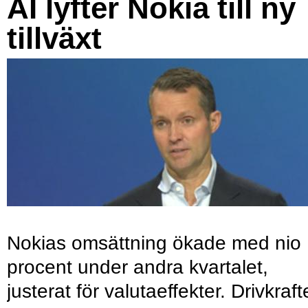
AI lyfter Nokia till ny
tillväxt
Nokias omsättning ökade med nio
procent under andra kvartalet,
justerat för valutaeffekter. Drivkraf