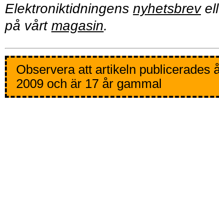
Elektroniktidningens
nyhetsbrev
ell
på vårt
magasin
.
Observera att artikeln publicerades 
2009 och är 17 år gammal