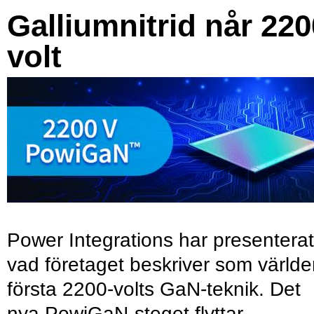
Galliumnitrid når 220
volt
Power Integrations har presenterat
vad företaget beskriver som värld
första 2200-volts GaN-teknik. Det
nya PowiGaN-steget flyttar