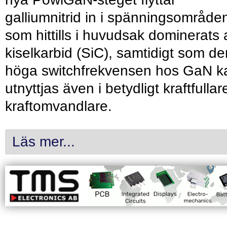
galliumnitrid in i spänningsområde
som hittills i huvudsak dominerats 
kiselkarbid (SiC), samtidigt som de
höga switchfrekvensen hos GaN k
utnyttjas även i betydligt kraftfullar
kraftomvandlare.
Läs mer...