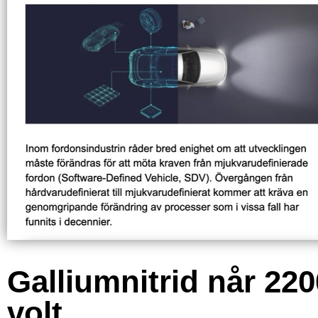
Galliumnitrid når 220
volt