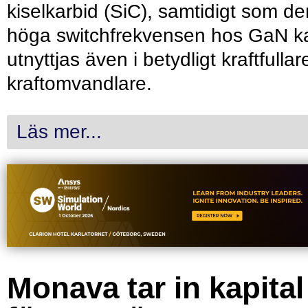
kiselkarbid (SiC), samtidigt som de
höga switchfrekvensen hos GaN k
utnyttjas även i betydligt kraftfullar
kraftomvandlare.
Läs mer...
Monava tar in kapital