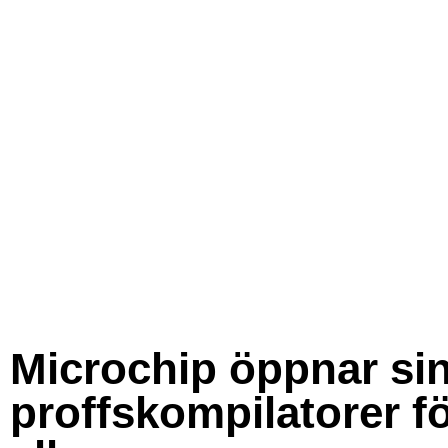
Microchip öppnar si
proffskompilatorer f