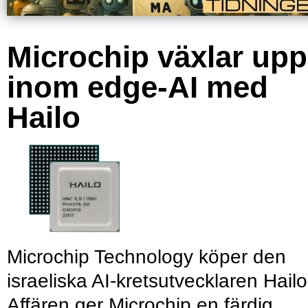
Microchip växlar upp
inom edge-AI med
Hailo
Microchip Technology köper den
israeliska AI-kretsutvecklaren Hailo
Affären ger Microchip en färdig