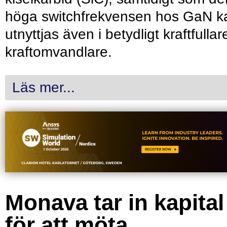
höga switchfrekvensen hos GaN k
utnyttjas även i betydligt kraftfullar
kraftomvandlare.
Läs mer...
Monava tar in kapital
för att möta