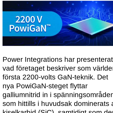
Power Integrations har presenterat
vad företaget beskriver som värld
första 2200-volts GaN-teknik. Det
nya PowiGaN-steget flyttar
galliumnitrid in i spänningsområde
som hittills i huvudsak dominerats 
kiselkarbid (SiC), samtidigt som de