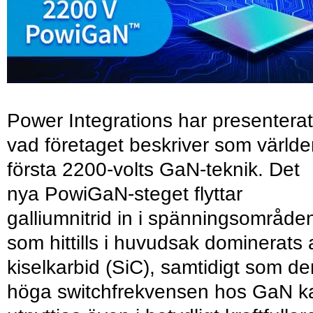
Power Integrations har presenterat
vad företaget beskriver som värld
första 2200-volts GaN-teknik. Det
nya PowiGaN-steget flyttar
galliumnitrid in i spänningsområde
som hittills i huvudsak dominerats 
kiselkarbid (SiC), samtidigt som de
höga switchfrekvensen hos GaN k