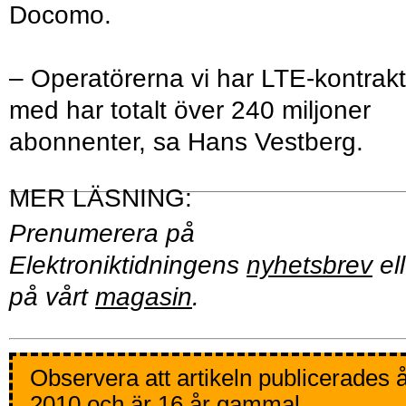
Docomo.
– Operatörerna vi har LTE-kontrakt
med har totalt över 240 miljoner
abonnenter, sa Hans Vestberg.
Prenumerera på
Elektroniktidningens
nyhetsbrev
ell
på vårt
magasin
.
Observera att artikeln publicerades 
2010 och är 16 år gammal