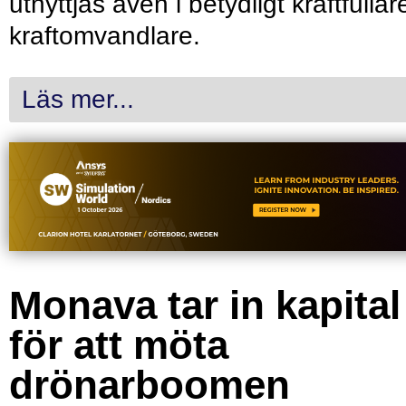
utnyttjas även i betydligt kraftfullar
kraftomvandlare.
Läs mer...
Monava tar in kapital
för att möta
drönarboomen