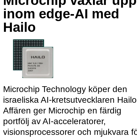
Microchip växlar upp
inom edge-AI med
Hailo
Microchip Technology köper den
israeliska AI-kretsutvecklaren Hailo
Affären ger Microchip en färdig
portfölj av AI-acceleratorer,
visionsprocessorer och mjukvara f