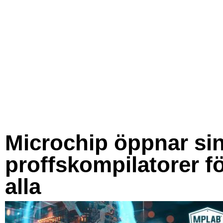
Microchip öppnar si
proffskompilatorer f
alla