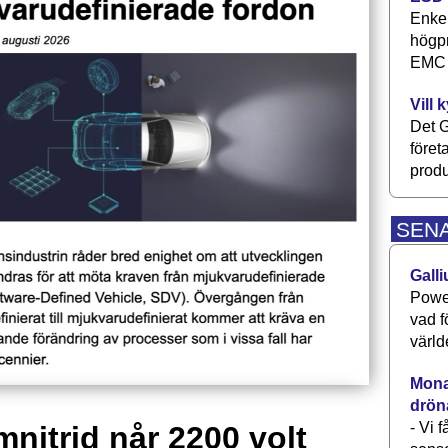
Enkel
högpr
EMC P
Vill 
Det G
föret
produ
SEN
Galli
Power
vad f
värld
Monav
drön
- Vi 
mnitrid når 2200 volt