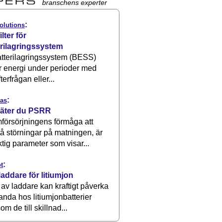
branschens experter
:
olutions
ilter för
erilagringssystem
atterilagringssystem (BESS)
r energi under perioder med
terfrågan eller...
:
as
äter du PSRR
försörjningens förmåga att
å störningar på matningen, är
ktig parameter som visar...
:
t
laddare för litiumjon
 av laddare kan kraftigt påverka
anda hos litiumjonbatterier
om de till skillnad...