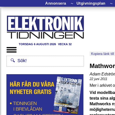
Annonsera
⏦
Utgivningsplan
⏦
TORSDAG 6 AUGUSTI 2026
VECKA 32
Kopiera länk till
Mathwork
Adam Edströ
22 juni 2011
Vid modellba
testa sina a
Mathworks ny
möjligheterna