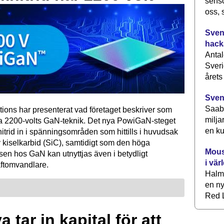
senso
oss, 
Svens
hack
Antal
Sveri
årets
Sven
Saab 
tions har presenterat vad företaget beskriver som
milja
ta 2200-volts GaN-teknik. Det nya PowiGaN-steget
en ku
mnitrid in i spänningsområden som hittills i huvudsak
 kiselkarbid (SiC), samtidigt som den höga
Mous
sen hos GaN kan utnyttjas även i betydligt
i vär
raftomvandlare.
Halm
en ny
Red L
 tar in kapital för att