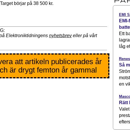
 Target börjar på 38 500 kr.
EMI S
EMI-f
batt
Ett b
på Elektroniktidningens
nyhetsbrev
eller på vårt
lagra
låg ef
Renes
era att artikeln publicerades år
Så m
ch är drygt femton år gammal
Ström
motst
en vi
Masco
Rätt 
Valet
prest
efters