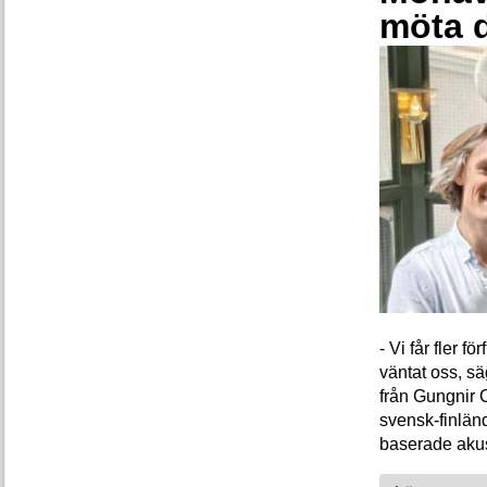
möta 
- Vi får fler 
väntat oss, s
från Gungnir 
svensk-finlän
baserade akus