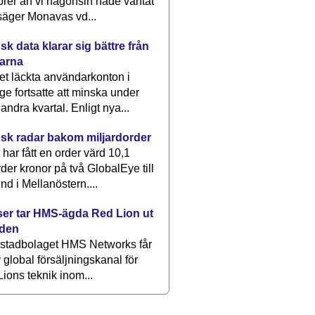
rer än vi någonsin hade väntat
säger Monavas vd...
k data klarar sig bättre från
arna
et läckta användarkonton i
ge fortsatte att minska under
 andra kvartal. Enligt nya...
sk radar bakom miljardorder
har fått en order värd 10,1
rder kronor på två GlobalEye till
nd i Mellanöstern....
er tar HMS-ägda Red Lion ut
lden
stadbolaget HMS Networks får
 global försäljningskanal för
ions teknik inom...