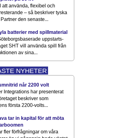
 att använda, flexibel och
esterande – så beskriver tyska
artner den senaste...
kyla batterier med spillmaterial
öteborgsbaserade upp­starts­
aget SHT vill använda spill från
ktionen av sina...
ASTE NYHETER
umnitrid når 2200 volt
 Integrations har presenterat
öretaget beskriver som
ens första 2200-volts...
a tar in kapital för att möta
arboomen
får fler förfrågningar om våra