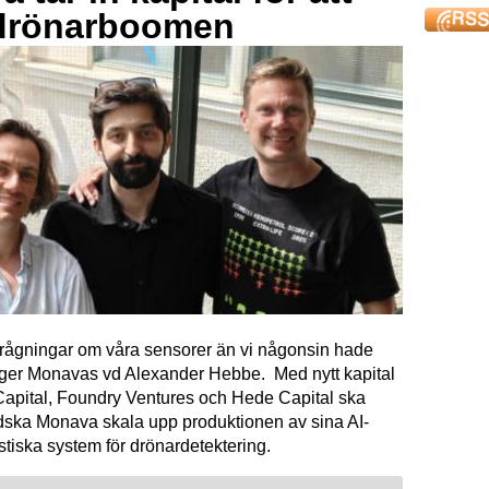
drönarboomen
förfrågningar om våra sensorer än vi någonsin hade
äger Monavas vd Alexander Hebbe. Med nytt kapital
Capital, Foundry Ventures och Hede Capital ska
dska Monava skala upp produktionen av sina AI-
tiska system för drönardetektering.