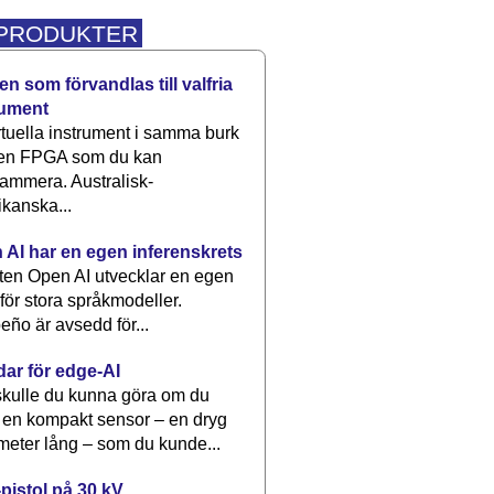
 PRODUKTER
n som förvandlas till valfria
rument
rtuella instrument i samma burk
 en FPGA som du kan
ammera. Australisk-
kanska...
 AI har en egen inferenskrets
tten Open AI utvecklar en egen
 för stora språkmodeller.
eño är avsedd för...
dar för edge-AI
kulle du kunna göra om du
 en kompakt sensor – en dryg
meter lång – som du kunde...
pistol på 30 kV