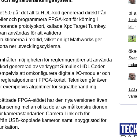
 och signalbehandlingssystem.
t 5.0 går det att ta HDL-kod genererad direkt från
bila
ler och programmera FPGA-kort för körning i
Tesl
lhörande prototypkort, kallade Xpc Target Turnkey.
bil
kan användas för att validera
uktionerna i realtid, vilket enligt Mathworks ger
korta ner utvecklingscyklerna.
ökad
Sven
mhåller möjligheten för regleringenjörer att använda
rada
kod genererad av verktyget Simulink HDL Coder.
empelvis att omkonfigurera digitala I/O-moduler och
regleralgoritmer i FPGA-kortet. Tekniken går även
ör exempelvis algoritmer för signalbehandling.
120 m
vana
rbättrade FPGA-stödet har den nya versionen även
alansering mellan olika delar av målkonstruktionen,
för kamerastandarden Camera Link och för
från USB-kopplade kameror, samt inbyggt stöd för
unkation.