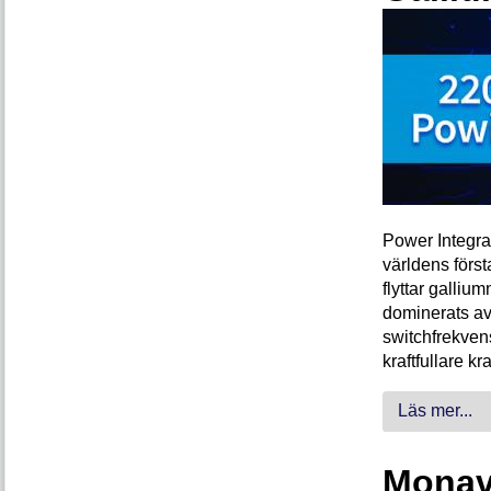
Power Integra
världens förs
flyttar galliu
dominerats av
switchfrekven
kraftfullare k
Läs mer...
Monava