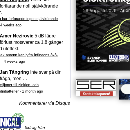
fortfarande noll självkörande
r.
a har forfarande ingen självkörande
·
4 weeks ago
Amer Nezirovic
5 dB lägre
förlust motsvarar ca 1.8 gånger
 uteffekt.
sk antenn kan lyfta Infineons 8x8-
r
·
4 weeks ago
Jan Tångring
Inte svar på din
fråga, men …
iljoner till zinkjon- och
dinbatterier
·
1 month ago
Kommentarer via
Disqus
Bidrag från