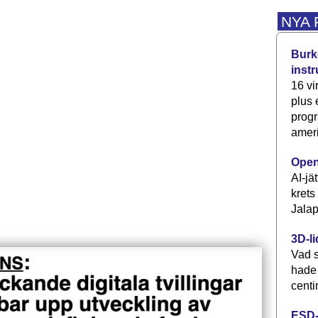
NYA
Burke
inst
16 vi
plus
progr
ameri
Open
AI-jä
krets
Jalap
3D-li
Vad s
hade
centi
ESD-