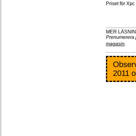
Priset för Xpc
Prenumerera 
magasin
.
Observ
2011 o