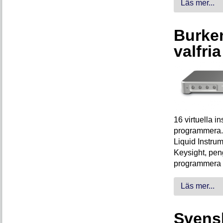
Läs mer...
Burken
valfri
16 virtuella 
programmera. 
Liquid Instrum
Keysight, peng
programmera 
Läs mer...
Svensk