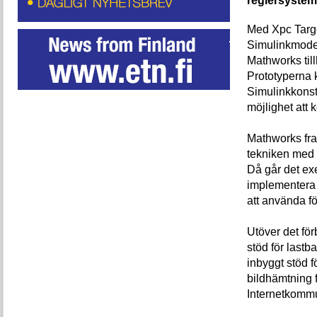
reglersystem
Med Xpc Targe
Simulinkmodel
Mathworks til
Prototyperna 
Simulinkkonstr
möjlighet att 
Mathworks fra
tekniken med 
Då går det ex
implementera 
att använda f
Utöver det fö
stöd för lastb
inbyggt stöd 
bildhämtning 
Internetkomm