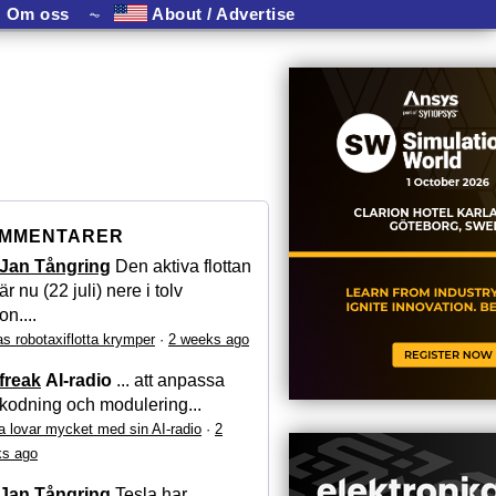
Om oss
⏦
About / Advertise
MMENTARER
Jan Tångring
Den aktiva flottan
är nu (22 juli) nere i tolv
on....
as robotaxiflotta krymper
·
2 weeks ago
freak
AI-radio
... att anpassa
kodning och modulering...
a lovar mycket med sin AI-radio
·
2
s ago
Jan Tångring
Tesla har