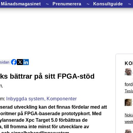
Månadsmagasinet
⏦
Prenumerera
⏦
Konsultguide
⏦
 sidan
KO
s bättrar på sitt FPGA-stöd
ford
m
,
Tesl
Inbyggda system,
Komponenter
serad utveckling kan det finnas fördelar med att
lgoritmer på FPGA-baserade prototypkort. Med
Noki
lanserade Xpc Target 5.0 förbättras de
week
, till fromma inte minst för utvecklare av