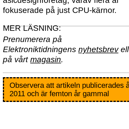
asicdesignföretag, varav flera är
fokuserade på just CPU-kärnor.
Prenumerera på
Elektroniktidningens
nyhetsbrev
ell
på vårt
magasin
.
Observera att artikeln publicerades 
2011 och är femton år gammal