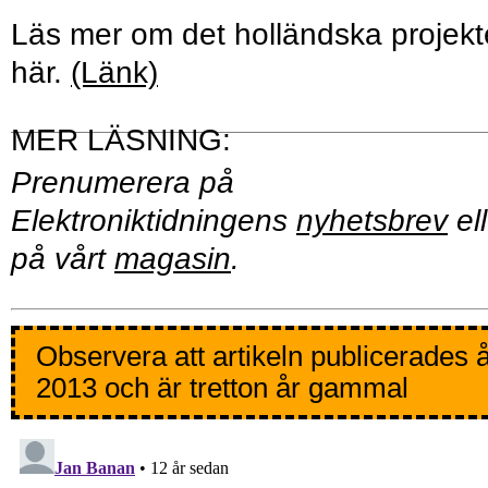
Läs mer om det holländska projekt
här.
(Länk)
Prenumerera på
Elektroniktidningens
nyhetsbrev
ell
på vårt
magasin
.
Observera att artikeln publicerades 
2013 och är tretton år gammal