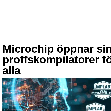
Microchip öppnar si
proffskompilatorer f
alla