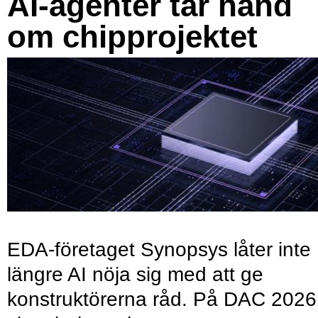
AI-agenter tar hand
om chipprojektet
EDA-företaget Synopsys låter inte
längre AI nöja sig med att ge
konstruktörerna råd. På DAC 2026