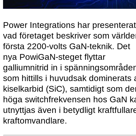
Power Integrations har presenterat
vad företaget beskriver som värld
första 2200-volts GaN-teknik. Det
nya PowiGaN-steget flyttar
galliumnitrid in i spänningsområde
som hittills i huvudsak dominerats 
kiselkarbid (SiC), samtidigt som de
höga switchfrekvensen hos GaN k
utnyttjas även i betydligt kraftfullar
kraftomvandlare.