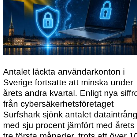
Antalet läckta användarkonton i
Sverige fortsatte att minska under
årets andra kvartal. Enligt nya siffr
från cybersäkerhetsföretaget
Surfshark sjönk antalet dataintrån
med sju procent jämfört med årets
tre första månader, trots att över 1