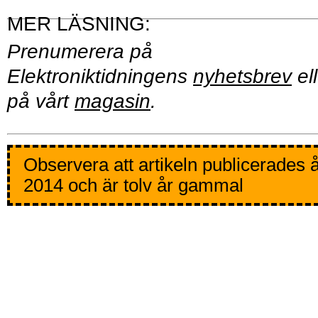
Prenumerera på
Elektroniktidningens
nyhetsbrev
ell
på vårt
magasin
.
Observera att artikeln publicerades 
2014 och är tolv år gammal