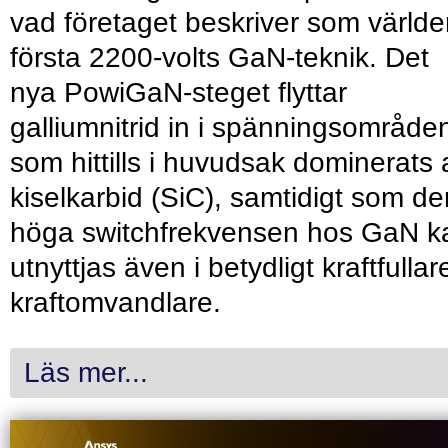
vad företaget beskriver som värld
första 2200-volts GaN-teknik. Det
nya PowiGaN-steget flyttar
galliumnitrid in i spänningsområde
som hittills i huvudsak dominerats 
kiselkarbid (SiC), samtidigt som de
höga switchfrekvensen hos GaN k
utnyttjas även i betydligt kraftfullar
kraftomvandlare.
Läs mer...