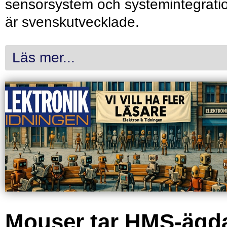
sensorsystem och systemintegrati
är svenskutvecklade.
Läs mer...
Mouser tar HMS-ägd