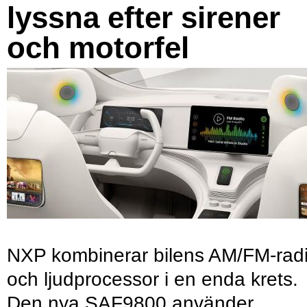
lyssna efter sirener
och motorfel
NXP kombinerar bilens AM/FM-rad
och ljudprocessor i en enda krets.
Den nya SAF9800 använder