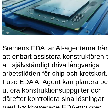
Siemens EDA tar AI-agenterna frå
att enbart assistera konstruktören ti
att självständigt driva långvariga
arbetsflöden för chip och kretskort.
Fuse EDA AI Agent kan planera o
utföra konstruktionsuppgifter och
därefter kontrollera sina lösningar
med fysikbaserade EDA-motorer