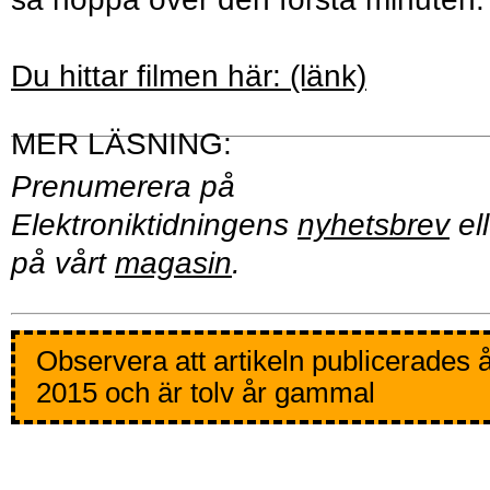
Du hittar filmen här: (länk)
Prenumerera på
Elektroniktidningens
nyhetsbrev
ell
på vårt
magasin
.
Observera att artikeln publicerades 
2015 och är tolv år gammal