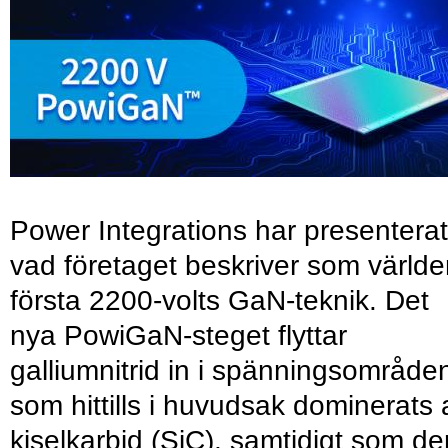
Power Integrations har presenterat
vad företaget beskriver som värld
första 2200-volts GaN-teknik. Det
nya PowiGaN-steget flyttar
galliumnitrid in i spänningsområde
som hittills i huvudsak dominerats 
kiselkarbid (SiC), samtidigt som de