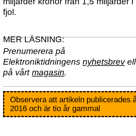
miljarder kronor från 1,5 miljarder i
fjol.
Prenumerera på
Elektroniktidningens
nyhetsbrev
ell
på vårt
magasin
.
Observera att artikeln publicerades 
2016 och är tio år gammal