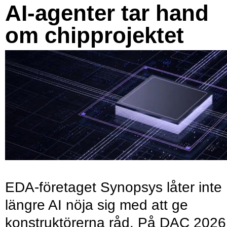
AI-agenter tar hand
om chipprojektet
EDA-företaget Synopsys låter inte
längre AI nöja sig med att ge
konstruktörerna råd. På DAC 2026