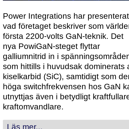
Power Integrations har presenterat
vad företaget beskriver som värld
första 2200-volts GaN-teknik. Det
nya PowiGaN-steget flyttar
galliumnitrid in i spänningsområde
som hittills i huvudsak dominerats 
kiselkarbid (SiC), samtidigt som de
höga switchfrekvensen hos GaN k
utnyttjas även i betydligt kraftfullar
kraftomvandlare.
Läs mer...