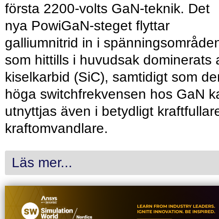
första 2200-volts GaN-teknik. Det
nya PowiGaN-steget flyttar
galliumnitrid in i spänningsområde
som hittills i huvudsak dominerats 
kiselkarbid (SiC), samtidigt som de
höga switchfrekvensen hos GaN k
utnyttjas även i betydligt kraftfullar
kraftomvandlare.
Läs mer...