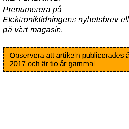
Prenumerera på
Elektroniktidningens
nyhetsbrev
ell
på vårt
magasin
.
Observera att artikeln publicerades 
2017 och är tio år gammal