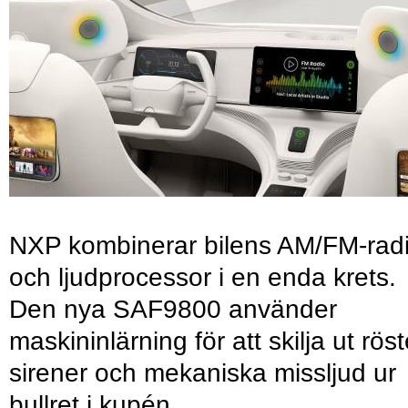
NXP kombinerar bilens AM/FM-rad
och ljudprocessor i en enda krets.
Den nya SAF9800 använder
maskininlärning för att skilja ut röst
sirener och mekaniska missljud ur
bullret i kupén.