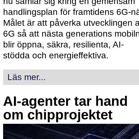
nu samlar sig kring en gemensam
handlingsplan för framtidens 6G-nä
Målet är att påverka utvecklingen 
6G så att nästa generations mobil
blir öppna, säkra, resilienta, AI-
stödda och energieffektiva.
Läs mer...
AI-agenter tar hand
om chipprojektet