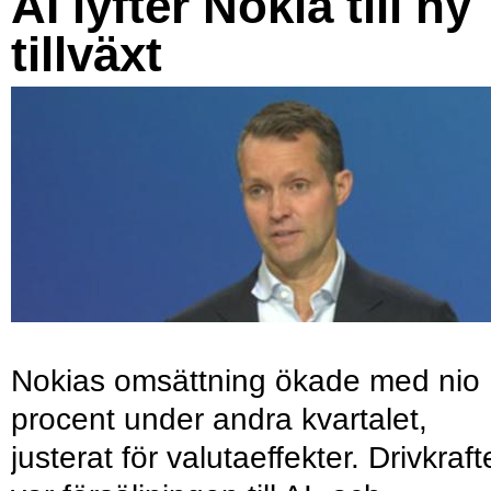
AI lyfter Nokia till ny
tillväxt
Nokias omsättning ökade med nio
procent under andra kvartalet,
justerat för valutaeffekter. Drivkraf