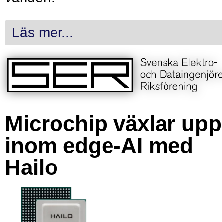
Läs mer...
Microchip växlar upp
inom edge-AI med
Hailo