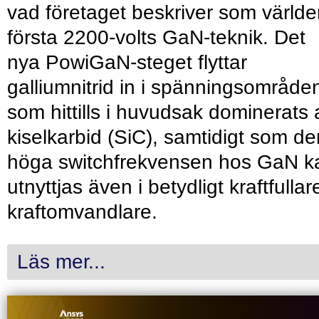
vad företaget beskriver som värld
första 2200-volts GaN-teknik. Det
nya PowiGaN-steget flyttar
galliumnitrid in i spänningsområde
som hittills i huvudsak dominerats 
kiselkarbid (SiC), samtidigt som de
höga switchfrekvensen hos GaN k
utnyttjas även i betydligt kraftfullar
kraftomvandlare.
Läs mer...