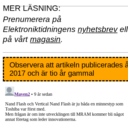
Prenumerera på
Elektroniktidningens
nyhetsbrev
ell
på vårt
magasin
.
Observera att artikeln publicerades 
2017 och är tio år gammal