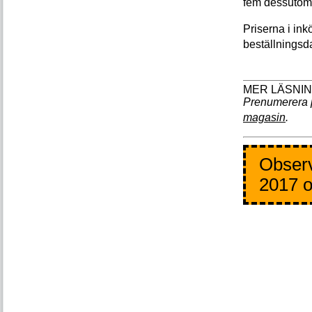
fem dessutom 
Priserna i ink
beställningsd
Prenumerera 
magasin
.
Observ
2017 o