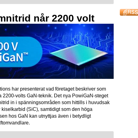
mnitrid når 2200 volt
tions har presenterat vad företaget beskriver som
ta 2200-volts GaN-teknik. Det nya PowiGaN-steget
mnitrid in i spänningsområden som hittills i huvudsak
 kiselkarbid (SiC), samtidigt som den höga
sen hos GaN kan utnyttjas även i betydligt
raftomvandlare.