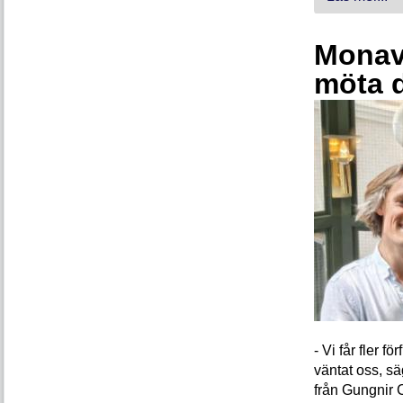
Monava
möta 
- Vi får fler 
väntat oss, s
från Gungnir 