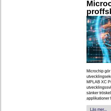
Microc
proffs
Microchip gör 
utvecklingsek
MPLAB XC Pro-
utvecklingssvi
sänker tröskel
applikationer 
Läs mer...