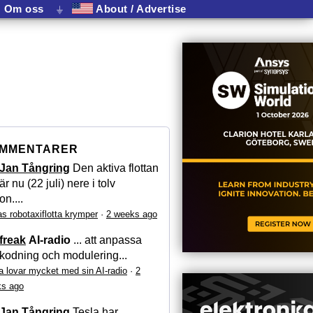
Om oss
⏚
About / Advertise
MMENTARER
Jan Tångring
Den aktiva flottan
är nu (22 juli) nere i tolv
on....
as robotaxiflotta krymper
·
2 weeks ago
freak
AI-radio
... att anpassa
kodning och modulering...
a lovar mycket med sin AI-radio
·
2
s ago
Jan Tångring
Tesla har