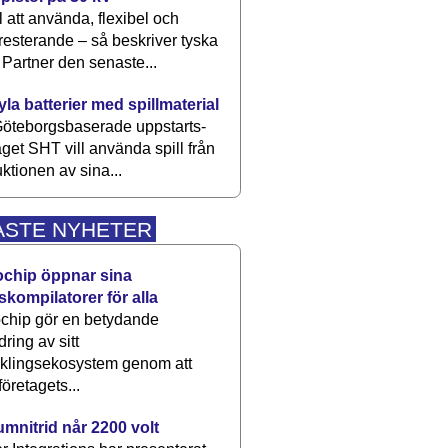
 att använda, flexibel och
esterande – så beskriver tyska
artner den senaste...
kyla batterier med spillmaterial
öteborgsbaserade upp­starts­
aget SHT vill använda spill från
ktionen av sina...
ASTE NYHETER
ochip öppnar sina
skompilatorer för alla
chip gör en betydande
dring av sitt
cklingsekosystem genom att
företagets...
umnitrid når 2200 volt