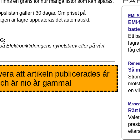
finns en gräns för hur många listor som kan sparas.
öpslistan gäller i 30 dagar. Om priset på
EMI S
agen är lägre uppdateras det automatiskt.
EMI-f
batt
Ett b
lagra
på Elektroniktidningens
nyhetsbrev
eller på vårt
låg ef
Renes
Så m
era att artikeln publicerades år
Ström
ch är nio år gammal
motst
en vi
Masco
Rätt 
Valet
prest
efters