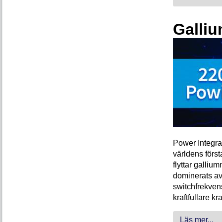
Galliu
Power Integra
världens förs
flyttar galliu
dominerats av
switchfrekven
kraftfullare k
Läs mer...