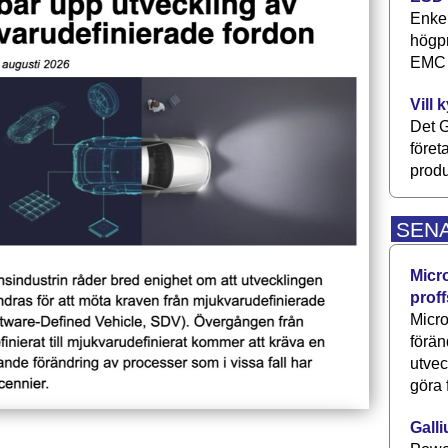
Enkel
högpr
EMC P
Vill 
Det G
föret
produ
SEN
Micr
proff
Micro
förän
utve
göra 
Galli