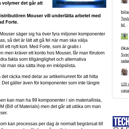
 volymer det går att
bila
tributören Mouser vill underlätta arbetet med
Tesl
ad Forte.
bil
ouser säger sig ha över fyra miljoner komponenter
as, så det är lätt att gå fel när man ska välja
l ett nytt kort. Med Forte, som är gratis i
ökad
n men kräver ett konto hos Mouser, får man förutom
Sven
dra fakta som tillgänglighet och alternativa
rada
är man ska sätta ihop en inköpslista.
et räcka med delar av artikelnumret för att hitta
Det gäller även för komponenter som inte längre
120 m
vana
nen kan man ha 99 komponenter i sin materiallista,
M (Bill of Materials) men det går att utöka om man
ser.
 som kan processas per dag är normalt begränsat till