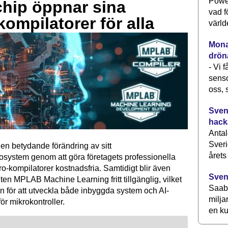
Power
hip öppnar sina
vad f
kompilatorer för alla
värld
Monav
drön
- Vi 
senso
oss, 
Svens
hack
Antal
Sveri
en betydande förändring av sitt
årets
osystem genom att göra företagets professionella
kompilatorer kostnadsfria. Samtidigt blir även
Sven
ten MPLAB Machine Learning fritt tillgänglig, vilket
Saab 
n för att utveckla både inbyggda system och AI-
milja
för mikrokontroller.
en ku