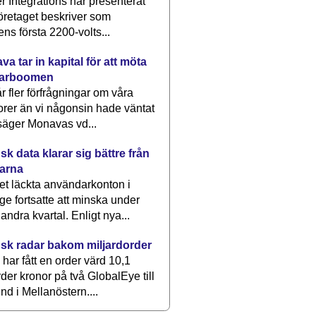
 Integrations har presenterat
öretaget beskriver som
ens första 2200-volts...
a tar in kapital för att möta
arboomen
får fler förfrågningar om våra
rer än vi någonsin hade väntat
säger Monavas vd...
k data klarar sig bättre från
arna
et läckta användarkonton i
ge fortsatte att minska under
 andra kvartal. Enligt nya...
sk radar bakom miljardorder
har fått en order värd 10,1
rder kronor på två GlobalEye till
nd i Mellanöstern....