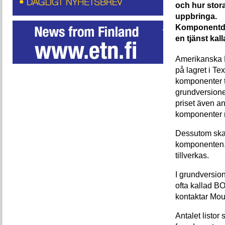
och hur stora
uppbringa.
Komponentdis
en tjänst kall
Amerikanska M
på lagret i Tex
komponenter til
grundversione
priset även an
komponenter n
Dessutom ska d
komponenten. 
tillverkas.
I grundversio
ofta kallad BO
kontaktar Mou
Antalet listor