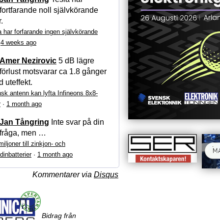
fortfarande noll självkörande
r.
a har forfarande ingen självkörande
·
4 weeks ago
Amer Nezirovic
5 dB lägre
förlust motsvarar ca 1.8 gånger
 uteffekt.
sk antenn kan lyfta Infineons 8x8-
r
·
1 month ago
Jan Tångring
Inte svar på din
fråga, men …
iljoner till zinkjon- och
dinbatterier
·
1 month ago
Kommentarer via
Disqus
Bidrag från