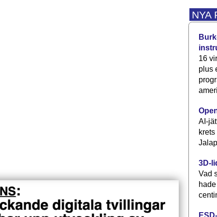
NYA
Burke
inst
16 vi
plus
progr
ameri
Open
AI-jä
krets
Jalap
3D-li
Vad s
hade
centi
ESD-