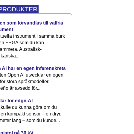
 PRODUKTER
n som förvandlas till valfria
rument
rtuella instrument i samma burk
 en FPGA som du kan
ammera. Australisk-
kanska...
 AI har en egen inferenskrets
tten Open AI utvecklar en egen
 för stora språkmodeller.
eño är avsedd för...
dar för edge-AI
kulle du kunna göra om du
 en kompakt sensor – en dryg
meter lång – som du kunde...
pistol på 30 kV