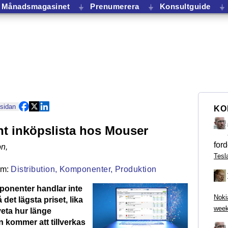
Månadsmagasinet
⏚
Prenumerera
⏚
Konsultguide
⏚
 sidan
KO
ent inköpslista hos Mouser
ford
on
,
Tesl
Distribution,
Komponenter,
Produktion
mponenter handlar inte
Noki
 det lägsta priset, lika
week
 veta hur länge
kommer att tillverkas