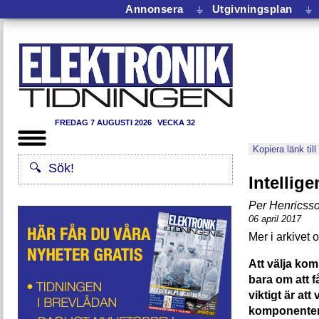
Annonsera
⏚
Utgivningsplan
⏚
FREDAG 7 AUGUSTI 2026
VECKA 32
Kopiera länk till
Intellig
Per Henricss
06 april 2017
Att välja ko
bara om att få
viktigt är att
komponenten 