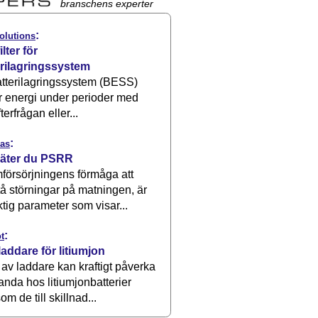
branschens experter
:
olutions
ilter för
erilagringssystem
atterilagringssystem (BESS)
r energi under perioder med
terfrågan eller...
:
as
äter du PSRR
försörjningens förmåga att
å störningar på matningen, är
ktig parameter som visar...
:
t
laddare för litiumjon
 av laddare kan kraftigt påverka
anda hos litiumjonbatterier
om de till skillnad...